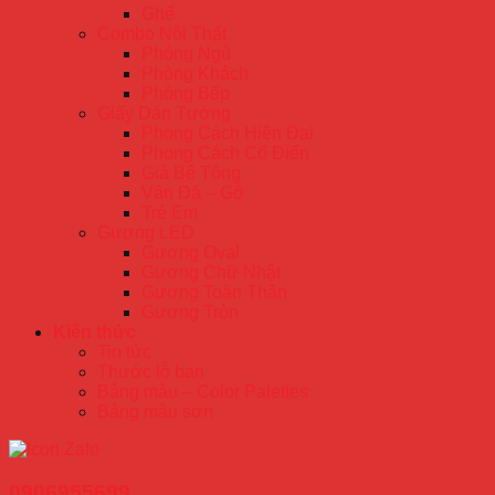
Ghế
Combo Nội Thất
Phòng Ngủ
Phòng Khách
Phòng Bếp
Giấy Dán Tường
Phong Cách Hiện Đại
Phong Cách Cổ Điển
Giả Bê Tông
Vân Đá – Gỗ
Trẻ Em
Gương LED
Gương Oval
Gương Chữ Nhật
Gương Toàn Thân
Gương Tròn
Kiến thức
Tin tức
Thước lỗ ban
Bảng màu – Color Palettes
Bảng màu sơn
0906955699