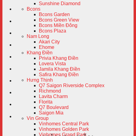
Sunshine Diamond
Bcons
Bcons Garden
Bcons Green View
Bcons Miền Đông
Bcons Plaza
Nam Long
Akari City
Ehome
Khang Điền
Privia Khang Điền
Lovera Vista
Jamila Khang Điền
Safira Khang Điền
Hưng Thịnh
Q7 Saigon Riverside Complex
Richmond
Lavita Charm
Florita
Q7 Boulevard
Saigon Mia
Vin Group
Vinhomes Central Park
Vinhomes Golden Park
Vinhomes Grand Park