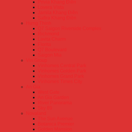
Privia Khang Điền
Lovera Vista
Jamila Khang Điền
Safira Khang Điền
Hưng Thịnh
Q7 Saigon Riverside Complex
Richmond
Lavita Charm
Florita
Q7 Boulevard
Saigon Mia
Vin Group
Vinhomes Central Park
Vinhomes Golden Park
Vinhomes Grand Park
Vinhomes Times City
An Gia
West Gate
An Gia Garden
River Panorama
Sky 89
Novaland
The Sun Avenue
Botanica Premier
Golden Mansion