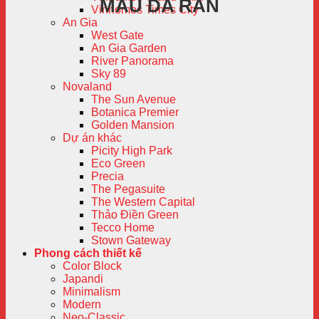
MÀU DA RẮN
Vinhomes Times City
An Gia
West Gate
An Gia Garden
River Panorama
Sky 89
Novaland
The Sun Avenue
Botanica Premier
Golden Mansion
Dự án khác
Picity High Park
Eco Green
Precia
The Pegasuite
The Western Capital
Thảo Điền Green
Tecco Home
Stown Gateway
Phong cách thiết kế
Color Block
Japandi
Minimalism
Modern
Neo-Classic