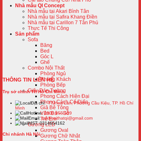
Nhà mẫu QI Concept
Nhà mẫu tại Akari Bình Tân
Nhà mẫu tại Safira Khang Điền
Nhà mẫu tại Carillon 7 Tân Phú
Thực Tế Thi Công
Sản phẩm
Sofa
Băng
Bed
Góc L
Ghế
Combo Nội Thất
Phòng Ngủ
Phòng Khách
THÔNG TIN LIÊN HỆ
Phòng Bếp
Giấy Dán Tường
Trụ sở chính TP Hồ Chí Minh
Phong Cách Hiện Đại
Phong Cách Cổ Điển
Địa chỉ:
77 Hoa Lan, Phường Cầu Kiệu, TP. Hồ Chí
Giả Bê Tông
Minh
Vân Đá – Gỗ
Hotline:
0906 955 699
Email:
cskhnoithatqi@gmail.com
Trẻ Em
MST: 0314654162
Gương LED
Gương Oval
Chi nhánh Hà Nội
Gương Chữ Nhật