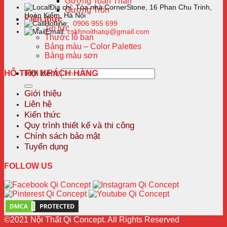
Gương Toàn Thân
Địa chỉ: Tòa nhà CornerStone, 16 Phan Chu Trinh,
Gương Tròn
Hoàn Kiếm, Hà Nội
Kiến thức
Hotline:
0906 955 699
Tin tức
Email:
cskhnoithatqi@gmail.com
Thước lỗ ban
Bảng màu – Color Palettes
Bảng màu sơn
HỖ TRỢ KHÁCH HÀNG
Tìm kiếm:
Giới thiệu
Liên hệ
Kiến thức
Quy trình thiết kế và thi công
Chính sách bảo mật
Tuyển dụng
FOLLOW US
©2021 Nội Thất Qi Concept. All Rights Reserved