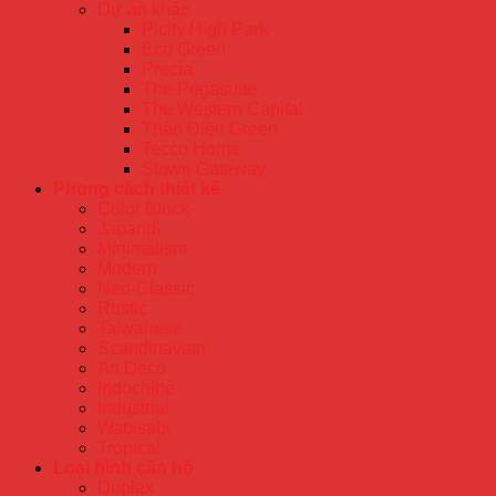
Dự án khác
Picity High Park
Eco Green
Precia
The Pegasuite
The Western Capital
Thảo Điền Green
Tecco Home
Stown Gateway
Phong cách thiết kế
Color Block
Japandi
Minimalism
Modern
Neo-Classic
Rustic
Taiwanese
Scandinavian
Art Deco
Indochine
Industrial
Wabisabi
Tropical
Loại hình căn hộ
Duplex