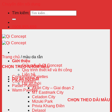
Chuyển đến nội dung
Tìm kiếm:
0906.955.699
Trang chủ
/
màu da rắn
Giới thiệu
Giải mã về QI Concept
CHỌN THEO NHÓM MÀU
Quy trình thiết kế và thi công
Liên hệ
Contrasting Palettes
Dự án nội thất
Cool Palettes
Dự án mới
Pastel Palettes
Akari City – Giai đoạn 2
Warm Palettes
MT Eastmark City
Celadon City
CHỌN THEO DẢI MÀU
Mizuki Park
Privia Khang Điền
Delasol