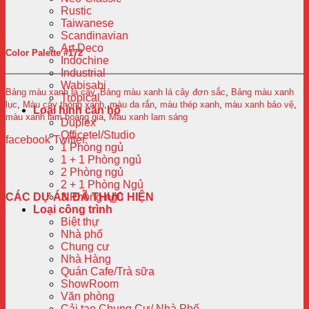
Rustic
Taiwanese
Scandinavian
Art Deco
Color Palette #172
Indochine
Industrial
Wabisabi
Bảng màu xanh lá cây
,
Bảng màu xanh lá cây đơn sắc
,
Bảng màu xanh
Tropical
lục
,
Màu cây thông xanh
,
màu da rắn
,
màu thép xanh
,
màu xanh bảo vệ
,
Loại hình căn hộ
màu xanh lam hoàng gia
,
Màu xanh lam sáng
Duplex
Officetel/Studio
facebook
Twitter
1 Phòng ngủ
1 + 1 Phòng ngủ
2 Phòng ngủ
2 + 1 Phòng Ngủ
CÁC DỰ ÁN ĐÃ THỰC HIỆN
3 Phòng ngủ
Loại công trình
Biệt thự
Nhà phố
Chung cư
Nhà Hàng
Quán Cafe/Trà sữa
ShowRoom
Văn phòng
Cải tạo Chung Cư/ Nhà Phố