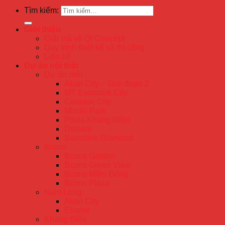
Tìm kiếm:
Giới thiệu
Giải mã về QI Concept
Quy trình thiết kế và thi công
Liên hệ
Dự án nội thất
Dự án mới
Akari City – Giai đoạn 2
MT Eastmark City
Celadon City
Mizuki Park
Privia Khang Điền
Delasol
Sunshine Diamond
Bcons
Bcons Garden
Bcons Green View
Bcons Miền Đông
Bcons Plaza
Nam Long
Akari City
Ehome
Khang Điền