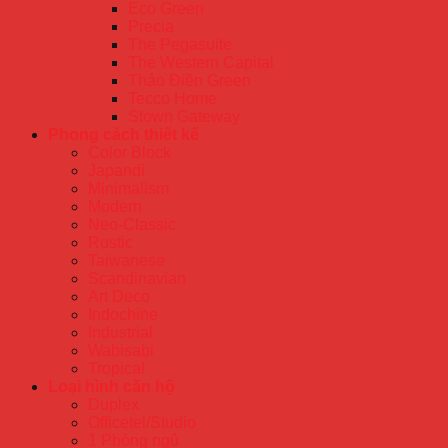
Eco Green
Precia
The Pegasuite
The Western Capital
Thảo Điền Green
Tecco Home
Stown Gateway
Phong cách thiết kế
Color Block
Japandi
Minimalism
Modern
Neo-Classic
Rustic
Taiwanese
Scandinavian
Art Deco
Indochine
Industrial
Wabisabi
Tropical
Loại hình căn hộ
Duplex
Officetel/Studio
1 Phòng ngủ