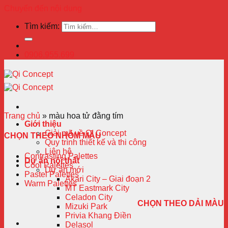
Chuyển đến nội dung
Tìm kiếm:
0906.955.699
Trang chủ
»
màu hoa tử đằng tím
Giới thiệu
Giải mã về QI Concept
CHỌN THEO NHÓM MÀU
Quy trình thiết kế và thi công
Liên hệ
Contrasting Palettes
Dự án nội thất
Cool Palettes
Dự án mới
Pastel Palettes
Akari City – Giai đoạn 2
Warm Palettes
MT Eastmark City
Celadon City
CHỌN THEO DẢI MÀU
Mizuki Park
Privia Khang Điền
Delasol