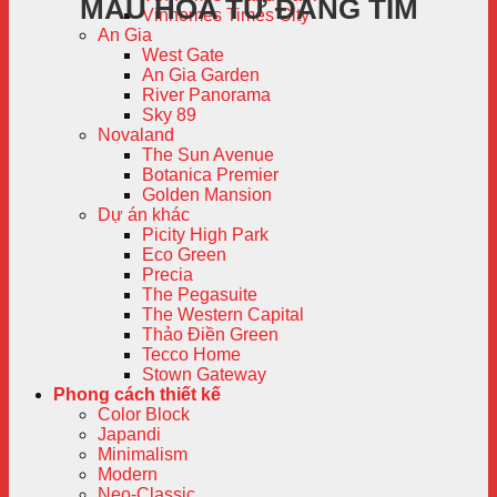
MÀU HOA TỬ ĐẰNG TÍM
Vinhomes Times City
An Gia
West Gate
An Gia Garden
River Panorama
Sky 89
Novaland
The Sun Avenue
Botanica Premier
Golden Mansion
Dự án khác
Picity High Park
Eco Green
Precia
The Pegasuite
The Western Capital
Thảo Điền Green
Tecco Home
Stown Gateway
Phong cách thiết kế
Color Block
Japandi
Minimalism
Modern
Neo-Classic