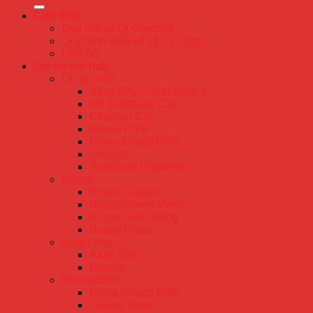
Giới thiệu
Giải mã về QI Concept
Quy trình thiết kế và thi công
Liên hệ
Dự án nội thất
Dự án mới
Akari City – Giai đoạn 2
MT Eastmark City
Celadon City
Mizuki Park
Privia Khang Điền
Delasol
Sunshine Diamond
Bcons
Bcons Garden
Bcons Green View
Bcons Miền Đông
Bcons Plaza
Nam Long
Akari City
Ehome
Khang Điền
Privia Khang Điền
Lovera Vista