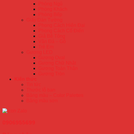
Phòng Ngủ
Phòng Khách
Phòng Bếp
Giấy Dán Tường
Phong Cách Hiện Đại
Phong Cách Cổ Điển
Giả Bê Tông
Vân Đá – Gỗ
Trẻ Em
Gương LED
Gương Oval
Gương Chữ Nhật
Gương Toàn Thân
Gương Tròn
Kiến thức
Tin tức
Thước lỗ ban
Bảng màu – Color Palettes
Bảng màu sơn
0906955699