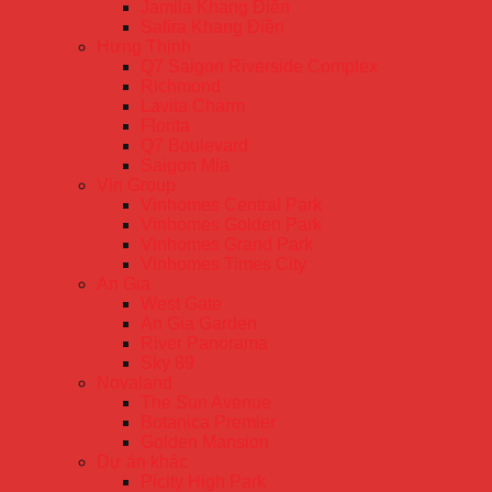
Jamila Khang Điền
Safira Khang Điền
Hưng Thịnh
Q7 Saigon Riverside Complex
Richmond
Lavita Charm
Florita
Q7 Boulevard
Saigon Mia
Vin Group
Vinhomes Central Park
Vinhomes Golden Park
Vinhomes Grand Park
Vinhomes Times City
An Gia
West Gate
An Gia Garden
River Panorama
Sky 89
Novaland
The Sun Avenue
Botanica Premier
Golden Mansion
Dự án khác
Picity High Park