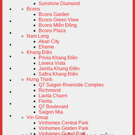
Sunshine Diamond
Bcons
Bcons Garden
Bcons Green View
Bcons Miền Đông
Bcons Plaza
Nam Long
Akari City
Ehome
Khang Điền
Privia Khang Điền
Lovera Vista
Jamila Khang Điền
Safira Khang Điền
Hưng Thịnh
Q7 Saigon Riverside Complex
Richmond
Lavita Charm
Florita
Q7 Boulevard
Saigon Mia
Vin Group
Vinhomes Central Park
Vinhomes Golden Park
Vinhomes Grand Park