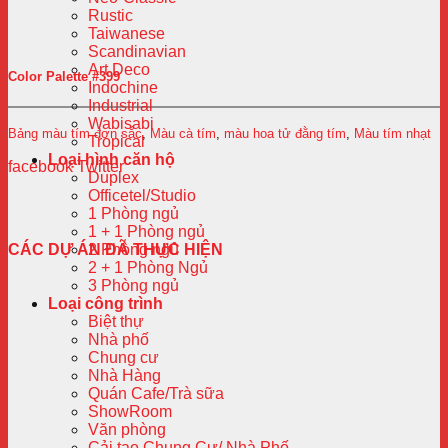
Rustic
Taiwanese
Scandinavian
Art Deco
Color Palette #399
Indochine
Industrial
Wabisabi
Bảng màu tím đơn sắc
,
Màu cà tím
,
màu hoa tử đằng tím
,
Màu tím nhạt
Tropical
Loại hình căn hộ
facebook
Twitter
Duplex
Officetel/Studio
1 Phòng ngủ
1 + 1 Phòng ngủ
CÁC DỰ ÁN ĐÃ THỰC HIỆN
2 Phòng ngủ
2 + 1 Phòng Ngủ
3 Phòng ngủ
Loại công trình
Biệt thự
Nhà phố
Chung cư
Nhà Hàng
Quán Cafe/Trà sữa
ShowRoom
Văn phòng
Cải tạo Chung Cư/ Nhà Phố