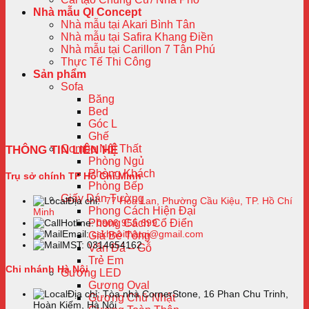
Nhà mẫu QI Concept
Nhà mẫu tại Akari Bình Tân
Nhà mẫu tại Safira Khang Điền
Nhà mẫu tại Carillon 7 Tân Phú
Thực Tế Thi Công
Sản phẩm
Sofa
Băng
Bed
Góc L
Ghế
Combo Nội Thất
THÔNG TIN LIÊN HỆ
Phòng Ngủ
Phòng Khách
Trụ sở chính TP Hồ Chí Minh
Phòng Bếp
Giấy Dán Tường
Địa chỉ:
77 Hoa Lan, Phường Cầu Kiệu, TP. Hồ Chí
Phong Cách Hiện Đại
Minh
Phong Cách Cổ Điển
Hotline:
0906 955 699
Email:
cskhnoithatqi@gmail.com
Giả Bê Tông
MST: 0314654162
Vân Đá – Gỗ
Trẻ Em
Chi nhánh Hà Nội
Gương LED
Gương Oval
Địa chỉ: Tòa nhà CornerStone, 16 Phan Chu Trinh,
Gương Chữ Nhật
Hoàn Kiếm, Hà Nội