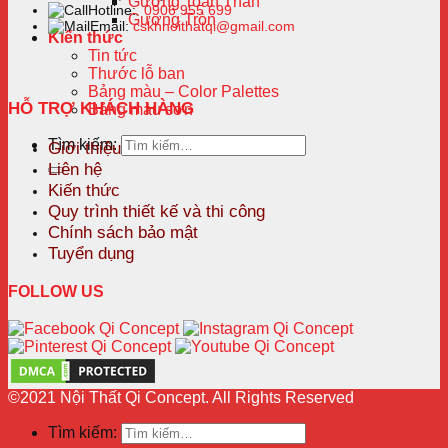
Gương Toàn Thân
Hotline:
0906 955 699
Gương Tròn
Email:
cskhnoithatqi@gmail.com
Kiến thức
Tin tức
Thước lỗ ban
Bảng màu – Color Palettes
HỖ TRỢ KHÁCH HÀNG
Bảng màu sơn
Tìm kiếm:
Giới thiệu
Liên hệ
Kiến thức
Quy trình thiết kế và thi công
Chính sách bảo mật
Tuyển dụng
FOLLOW US
©2021 Nội Thất Qi Concept. All Rights Reserved
Tìm kiếm: