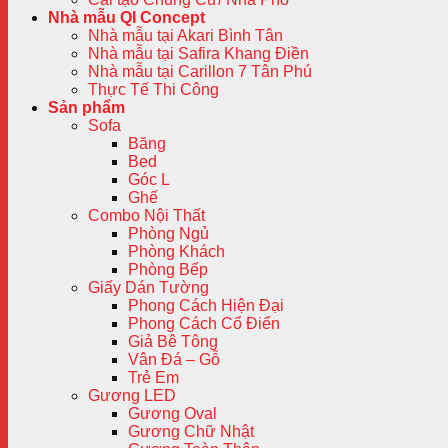
Nhà mẫu QI Concept
Nhà mẫu tại Akari Bình Tân
Nhà mẫu tại Safira Khang Điền
Nhà mẫu tại Carillon 7 Tân Phú
Thực Tế Thi Công
Sản phẩm
Sofa
Băng
Bed
Góc L
Ghế
Combo Nội Thất
Phòng Ngủ
Phòng Khách
Phòng Bếp
Giấy Dán Tường
Phong Cách Hiện Đại
Phong Cách Cổ Điển
Giả Bê Tông
Vân Đá – Gỗ
Trẻ Em
Gương LED
Gương Oval
Gương Chữ Nhật