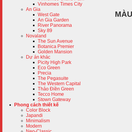
Vinhomes Times City
An Gia
MÀU
West Gate
An Gia Garden
River Panorama
Sky 89
Novaland
The Sun Avenue
Botanica Premier
Golden Mansion
Dự án khác
Picity High Park
Eco Green
Precia
The Pegasuite
The Western Capital
Thảo Điền Green
Tecco Home
Stown Gateway
Phong cách thiết kế
Color Block
Japandi
Minimalism
Modern
Neo-Classic