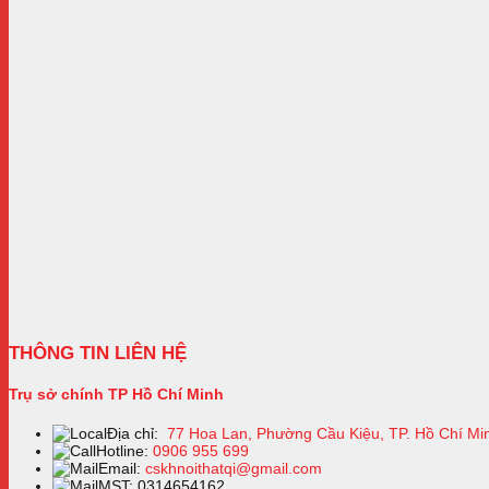
THÔNG TIN LIÊN HỆ
Trụ sở chính TP Hồ Chí Minh
Địa chỉ:
77 Hoa Lan, Phường Cầu Kiệu, TP. Hồ Chí Mi
Hotline:
0906 955 699
Email:
cskhnoithatqi@gmail.com
MST: 0314654162