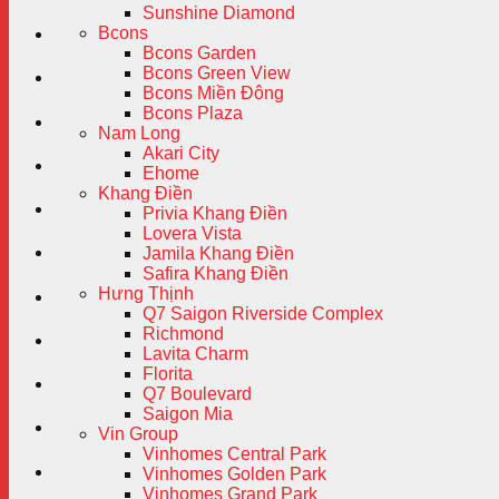
Sunshine Diamond
Bcons
Bcons Garden
Bcons Green View
Bcons Miền Đông
Bcons Plaza
Nam Long
Akari City
Ehome
Khang Điền
Privia Khang Điền
Lovera Vista
Jamila Khang Điền
Safira Khang Điền
Hưng Thịnh
Q7 Saigon Riverside Complex
Richmond
Lavita Charm
Florita
Q7 Boulevard
Saigon Mia
Vin Group
Vinhomes Central Park
Vinhomes Golden Park
Vinhomes Grand Park