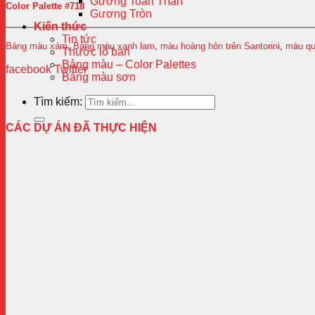
Gương Toàn Thân
Color Palette #718
Gương Tròn
Kiến thức
Tin tức
Bảng màu xám
,
Bảng màu xanh lam
,
màu hoàng hôn trên Santorini
,
màu qu
Thước lỗ ban
Bảng màu – Color Palettes
facebook
Twitter
Bảng màu sơn
Tìm kiếm:
CÁC DỰ ÁN ĐÃ THỰC HIỆN