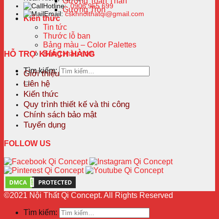
Gương Toàn Thân
Hotline:
0906 955 699
Gương Tròn
Email:
cskhnoithatqi@gmail.com
Kiến thức
Tin tức
Thước lỗ ban
Bảng màu – Color Palettes
HỖ TRỢ KHÁCH HÀNG
Bảng màu sơn
Tìm kiếm:
Giới thiệu
Liên hệ
Kiến thức
Quy trình thiết kế và thi công
Chính sách bảo mật
Tuyển dụng
FOLLOW US
©2021 Nội Thất Qi Concept. All Rights Reserved
Tìm kiếm: