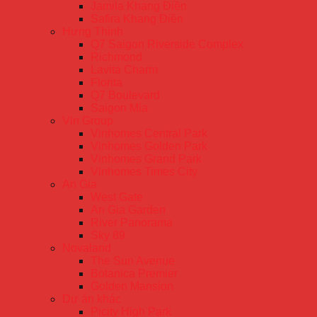
Jamila Khang Điền
Safira Khang Điền
Hưng Thịnh
Q7 Saigon Riverside Complex
Richmond
Lavita Charm
Florita
Q7 Boulevard
Saigon Mia
Vin Group
Vinhomes Central Park
Vinhomes Golden Park
Vinhomes Grand Park
Vinhomes Times City
An Gia
West Gate
An Gia Garden
River Panorama
Sky 89
Novaland
The Sun Avenue
Botanica Premier
Golden Mansion
Dự án khác
Picity High Park