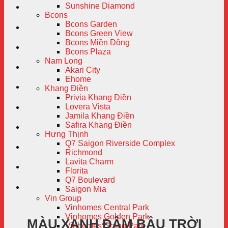
Sunshine Diamond
Bcons
Bcons Garden
Bcons Green View
Bcons Miền Đông
Bcons Plaza
Nam Long
Akari City
Ehome
Khang Điền
Privia Khang Điền
Lovera Vista
Jamila Khang Điền
Safira Khang Điền
Hưng Thịnh
Q7 Saigon Riverside Complex
Richmond
Lavita Charm
Florita
Q7 Boulevard
Saigon Mia
Vin Group
Vinhomes Central Park
Vinhomes Golden Park
MÀU XANH ĐẬM BẦU TRỜI
Vinhomes Grand Park