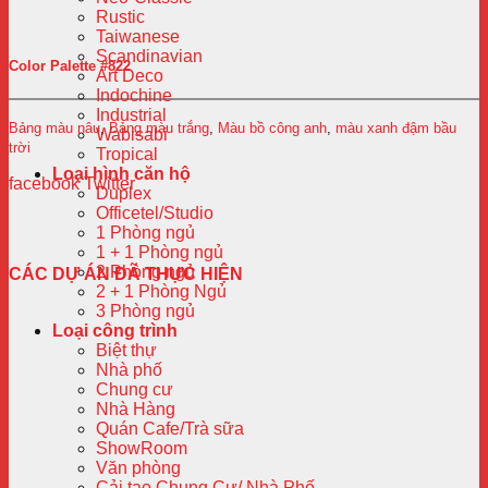
Rustic
Taiwanese
Scandinavian
Color Palette #822
Art Deco
Indochine
Industrial
Bảng màu nâu
,
Bảng màu trắng
,
Màu bồ công anh
,
màu xanh đậm bầu
Wabisabi
trời
Tropical
Loại hình căn hộ
facebook
Twitter
Duplex
Officetel/Studio
1 Phòng ngủ
1 + 1 Phòng ngủ
2 Phòng ngủ
CÁC DỰ ÁN ĐÃ THỰC HIỆN
2 + 1 Phòng Ngủ
3 Phòng ngủ
Loại công trình
Biệt thự
Nhà phố
Chung cư
Nhà Hàng
Quán Cafe/Trà sữa
ShowRoom
Văn phòng
Cải tạo Chung Cư/ Nhà Phố