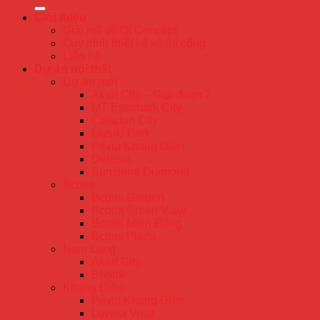
Giới thiệu
Giải mã về QI Concept
Quy trình thiết kế và thi công
Liên hệ
Dự án nội thất
Dự án mới
Akari City – Giai đoạn 2
MT Eastmark City
Celadon City
Mizuki Park
Privia Khang Điền
Delasol
Sunshine Diamond
Bcons
Bcons Garden
Bcons Green View
Bcons Miền Đông
Bcons Plaza
Nam Long
Akari City
Ehome
Khang Điền
Privia Khang Điền
Lovera Vista