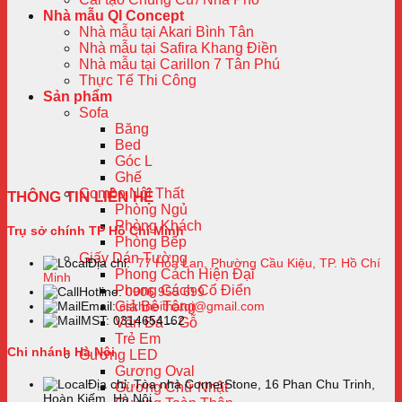
Nhà mẫu QI Concept
Nhà mẫu tại Akari Bình Tân
Nhà mẫu tại Safira Khang Điền
Nhà mẫu tại Carillon 7 Tân Phú
Thực Tế Thi Công
Sản phẩm
Sofa
Băng
Bed
Góc L
Ghế
Combo Nội Thất
THÔNG TIN LIÊN HỆ
Phòng Ngủ
Phòng Khách
Trụ sở chính TP Hồ Chí Minh
Phòng Bếp
Giấy Dán Tường
Địa chỉ:
77 Hoa Lan, Phường Cầu Kiệu, TP. Hồ Chí
Phong Cách Hiện Đại
Minh
Phong Cách Cổ Điển
Hotline:
0906 955 699
Giả Bê Tông
Email:
cskhnoithatqi@gmail.com
MST: 0314654162
Vân Đá – Gỗ
Trẻ Em
Chi nhánh Hà Nội
Gương LED
Gương Oval
Địa chỉ: Tòa nhà CornerStone, 16 Phan Chu Trinh,
Gương Chữ Nhật
Hoàn Kiếm, Hà Nội