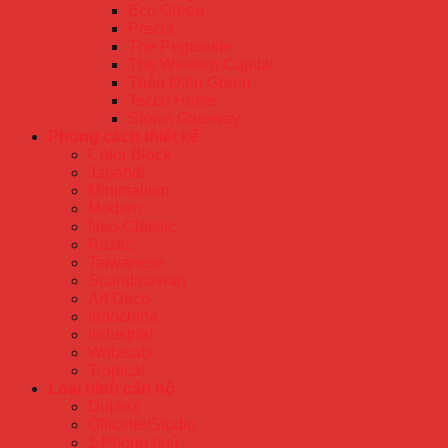
Eco Green
Precia
The Pegasuite
The Western Capital
Thảo Điền Green
Tecco Home
Stown Gateway
Phong cách thiết kế
Color Block
Japandi
Minimalism
Modern
Neo-Classic
Rustic
Taiwanese
Scandinavian
Art Deco
Indochine
Industrial
Wabisabi
Tropical
Loại hình căn hộ
Duplex
Officetel/Studio
1 Phòng ngủ