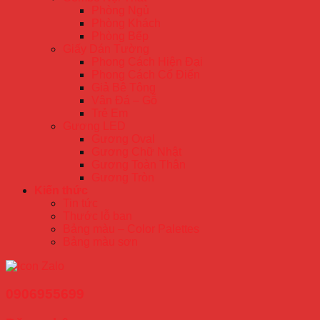
Phòng Ngủ
Phòng Khách
Phòng Bếp
Giấy Dán Tường
Phong Cách Hiện Đại
Phong Cách Cổ Điển
Giả Bê Tông
Vân Đá – Gỗ
Trẻ Em
Gương LED
Gương Oval
Gương Chữ Nhật
Gương Toàn Thân
Gương Tròn
Kiến thức
Tin tức
Thước lỗ ban
Bảng màu – Color Palettes
Bảng màu sơn
0906955699