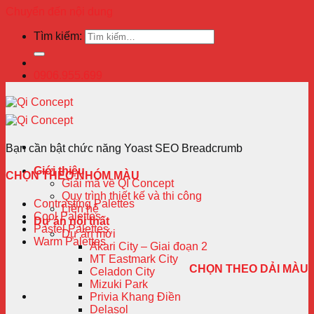
Chuyển đến nội dung
Tìm kiếm:
0906.955.699
Bạn cần bật chức năng Yoast SEO Breadcrumb
Giới thiệu
CHỌN THEO NHÓM MÀU
Giải mã về QI Concept
Quy trình thiết kế và thi công
Contrasting Palettes
Liên hệ
Cool Palettes
Dự án nội thất
Pastel Palettes
Dự án mới
Warm Palettes
Akari City – Giai đoạn 2
MT Eastmark City
CHỌN THEO DẢI MÀU
Celadon City
Mizuki Park
Privia Khang Điền
Delasol