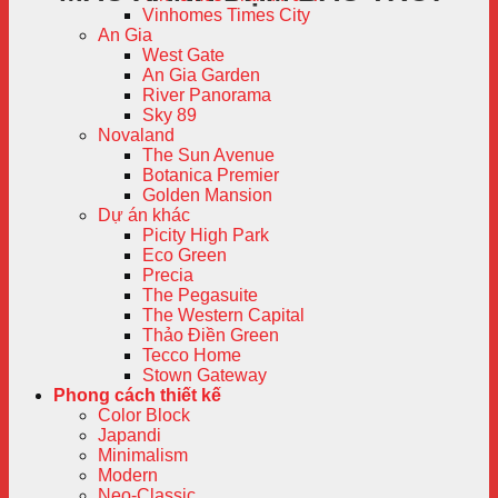
Vinhomes Times City
An Gia
West Gate
An Gia Garden
River Panorama
Sky 89
Novaland
The Sun Avenue
Botanica Premier
Golden Mansion
Dự án khác
Picity High Park
Eco Green
Precia
The Pegasuite
The Western Capital
Thảo Điền Green
Tecco Home
Stown Gateway
Phong cách thiết kế
Color Block
Japandi
Minimalism
Modern
Neo-Classic