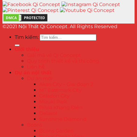
©2021 Nội Thất Qi Concept. All Rights Reserved
Tìm kiếm:
Giới thiệu
Giải mã về QI Concept
Quy trình thiết kế và thi công
Liên hệ
Dự án nội thất
Dự án mới
Akari City – Giai đoạn 2
MT Eastmark City
Celadon City
Mizuki Park
Privia Khang Điền
Delasol
Sunshine Diamond
Bcons
Bcons Garden
Bcons Green View