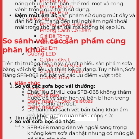
Phòng Ngủ
năng chịu lực tốt, hạn chế mối mọt và cong
Phòng Khách
vênh trong quá trình sử dụng.
Phòng Bếp
Đệm mút êm ái:
Sản phẩm sử dụng mút dày và
Giấy Dán Tường
đàn hồi tốt, mang đến trải nghiệm ngồi thoải
Phong Cách Hiện Đại
mái trong thời gian dài mà không bị xẹp lún.
Phong Cách Cổ Điển
Giả Bê Tông
So sánh với các sản phẩm cùng
Vân Đá – Gỗ
Trẻ Em
phân khúc
Gương LED
Gương Oval
Trên thị trường hiện nay, có rất nhiều sản phẩm sofa
Gương Chữ Nhật
băng với chất liệu và thiết kế đa dạng. Tuy nhiên, Sofa
Gương Toàn Thân
Băng SFB-068 nổi bật với các ưu điểm vượt trội:
Gương Tròn
Kiến thức
So với các sofa bọc vải thường:
Tin tức
Chất liệu SIMILI của SFB-068 không thấm
Thước lỗ ban
nước, dễ vệ sinh hơn và bền bỉ hơn trong
Bảng màu – Color Palettes
môi trường ẩm ướt.
Bảng màu sơn
Dễ dàng lau sạch vết bẩn bằng khăn ẩm
mà không tốn quá nhiều công sức.
Tìm kiếm:
So với sofa bọc da thật:
SFB-068 mang đến vẻ ngoài sang trọng
không kém sofa da thật nhưng có mức giá