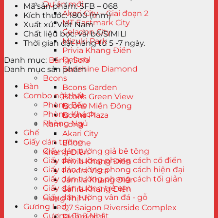
Dự án mới
Mã sản phẩm: SFB – 068
Akari City – Giai đoạn 2
Kích thước: 1800 (mm)
MT Eastmark City
Xuất xứ: Việt Nam
Celadon City
Chất liệu bọc: vải bố/SIMILI
Mizuki Park
Thời gian đặt hàng từ 5 -7 ngày.
Privia Khang Điền
Delasol
Danh mục:
Băng
,
Sofa
Sunshine Diamond
Danh mục sản phẩm
Bcons
Bàn
Bcons Garden
Combo nội thất
Bcons Green View
Phòng Bếp
Bcons Miền Đông
Phòng Khách
Bcons Plaza
Phòng Ngủ
Nam Long
Ghế
Akari City
Giấy dán tường
Ehome
Giấy dán tường giả bê tông
Khang Điền
Giấy dán tường phong cách cổ điển
Privia Khang Điền
Giấy dán tường phong cách hiện đại
Lovera Vista
Giấy dán tường phong cách tối giản
Jamila Khang Điền
Giấy dán tường trẻ em
Safira Khang Điền
Giấy dán tường vân đá - gỗ
Hưng Thịnh
Gương Led
Q7 Saigon Riverside Complex
Gương Chữ Nhật
Richmond