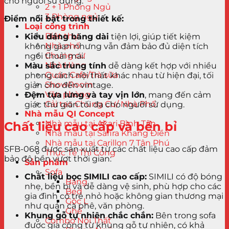
cho người sử dụng.
2 + 1 Phòng Ngủ
3 Phòng ngủ
Điểm nổi bật trong thiết kế:
Loại công trình
Biệt thự
Kiểu dáng băng dài
tiện lợi, giúp tiết kiệm
Nhà phố
không gian nhưng vẫn đảm bảo đủ diện tích
Chung cư
ngồi thoải mái.
Nhà Hàng
Màu sắc trung tính
dễ dàng kết hợp với nhiều
Quán Cafe/Trà sữa
phong cách nội thất khác nhau từ hiện đại, tối
ShowRoom
giản cho đến vintage.
Văn phòng
Đệm tựa lưng và tay vịn lớn
, mang đến cảm
Cải tạo Chung Cư/ Nhà Phố
giác thư giãn tối đa cho người sử dụng.
Nhà mẫu QI Concept
Nhà mẫu tại Akari Bình Tân
Chất liệu cao cấp và bền bỉ
Nhà mẫu tại Safira Khang Điền
Nhà mẫu tại Carillon 7 Tân Phú
SFB-068 được sản xuất từ các chất liệu cao cấp đảm
Thực Tế Thi Công
bảo độ bền vượt thời gian:
Sản phẩm
Sofa
Chất liệu bọc SIMILI cao cấp:
SIMILI có độ bóng
Băng
nhẹ, bền bỉ và dễ dàng vệ sinh, phù hợp cho các
Bed
gia đình có trẻ nhỏ hoặc không gian thương mại
Góc L
như quán cà phê, văn phòng.
Ghế
Khung gỗ tự nhiên chắc chắn:
Bên trong sofa
Combo Nội Thất
được gia công từ khung gỗ tự nhiên, có khả