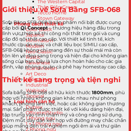
The Western Capital
Thảo Điền Green
Giới thiệu về Sofa Băng SFB-068
Tecco Home
Stown Gateway
Sofa Băng SFB-068 là sản phẩm nổi bật được cung
Phong cách thiết kế
cấp bởi
Qi Concept
– thương hiệu hàng đầu trong
Color Block
lĩnh vực thiết kế thi công nội thất trọn gói và cung
Japandi
cấp đồ nội thất cao cấp. Với thiết kế tinh tế, kích
Minimalism
thước chuẩn mực và chất liệu bọc SIMILI cao cấp,
Modern
SFB-068 không chỉ mang đến sự thoải mái mà còn
Neo-Classic
tôn lên vẻ đẹp sang trọng và hiện đại cho không gian
Rustic
sống của bạn. Đây là lựa chọn hoàn hảo cho các gia
Taiwanese
đình, văn phòng, quán cà phê hay homestay cao cấp.
Scandinavian
Art Deco
Thiết kế sang trọng và tiện nghi
Indochine
Industrial
Wabisabi
Sofa băng SFB-068 sở hữu kích thước
1800mm
, phù
Tropical
hợp với nhiều không gian khác nhau như phòng
Loại hình căn hộ
khách, phòng làm việc, hoặc các không gian thương
Duplex
mại. Sản phẩm được thiết kế với kiểu dáng hiện đại,
Officetel/Studio
tập trung vào tính thẩm mỹ và công năng sử dụng.
1 Phòng ngủ
Đệm mút dày dặn kết hợp với đường may chắc chắn
1 + 1 Phòng ngủ
giúp mang đến trải nghiệm ngồi êm ái và thư giãn
2 Phòng ngủ