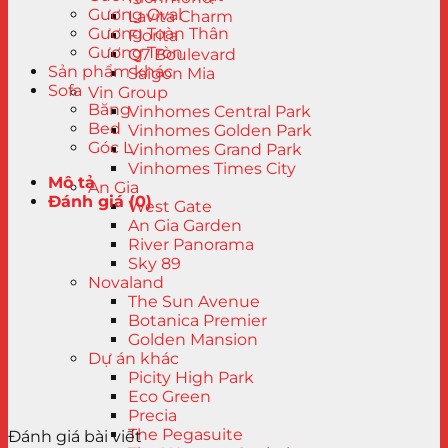
Gương Oval
Lavita Charm
Gương Toàn Thân
Florita
Gương Tròn
Q7 Boulevard
Sản phẩm khác
Saigon Mia
Sofa
Vin Group
Băng
Vinhomes Central Park
Bed
Vinhomes Golden Park
Góc L
Vinhomes Grand Park
Vinhomes Times City
Mô tả
An Gia
Đánh giá (0)
West Gate
An Gia Garden
River Panorama
Sky 89
Novaland
The Sun Avenue
Botanica Premier
Golden Mansion
Dự án khác
Picity High Park
Eco Green
Precia
The Pegasuite
Đánh giá bài viết