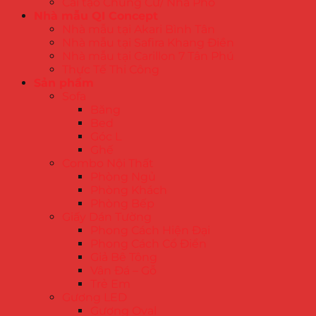
Cải tạo Chung Cư/ Nhà Phố
Nhà mẫu QI Concept
Nhà mẫu tại Akari Bình Tân
Nhà mẫu tại Safira Khang Điền
Nhà mẫu tại Carillon 7 Tân Phú
Thực Tế Thi Công
Sản phẩm
Sofa
Băng
Bed
Góc L
Ghế
Combo Nội Thất
Phòng Ngủ
Phòng Khách
Phòng Bếp
Giấy Dán Tường
Phong Cách Hiện Đại
Phong Cách Cổ Điển
Giả Bê Tông
Vân Đá – Gỗ
Trẻ Em
Gương LED
Gương Oval