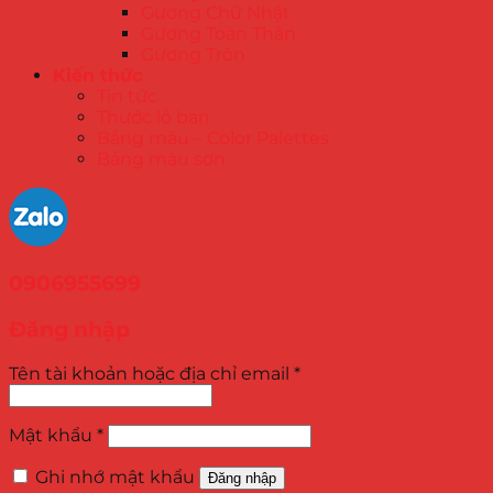
Gương Chữ Nhật
Gương Toàn Thân
Gương Tròn
Kiến thức
Tin tức
Thước lỗ ban
Bảng màu – Color Palettes
Bảng màu sơn
0906955699
Đăng nhập
Tên tài khoản hoặc địa chỉ email
*
Mật khẩu
*
Ghi nhớ mật khẩu
Đăng nhập