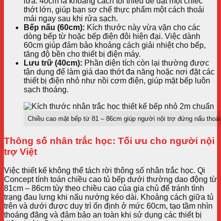
lửa. 40cm là khoảng cách tối thiểu để đặt một chiếc
thớt lớn, giúp bạn sơ chế thực phẩm một cách thoải
mái ngay sau khi rửa sạch.
Bếp nấu (60cm):
Kích thước này vừa vặn cho các
dòng bếp từ hoặc bếp điện đôi hiện đại. Việc dành
60cm giúp đảm bảo khoảng cách giải nhiệt cho bếp,
tăng độ bền cho thiết bị điện máy.
Lưu trữ (40cm):
Phần diện tích còn lại thường được
tận dụng để làm giá dao thớt đa năng hoặc nơi đặt các
thiết bị điện nhỏ như nồi cơm điện, giúp mặt bếp luôn
sạch thoáng.
Chiều cao mặt bếp từ 81 – 86cm giúp người nội trợ đứng nấu thoải
Thông số nhân trắc học: Tối ưu cho người nội
trợ Việt
Việc thiết kế không thể tách rời thông số nhân trắc học. Qi
Concept tính toán chiều cao tủ bếp dưới thường dao động từ
81cm – 86cm tùy theo chiều cao của gia chủ để tránh tình
trạng đau lưng khi nấu nướng kéo dài. Khoảng cách giữa tủ
trên và dưới được duy trì ổn định ở mức 60cm, tạo tầm nhìn
thoáng đãng và đảm bảo an toàn khi sử dụng các thiết bị