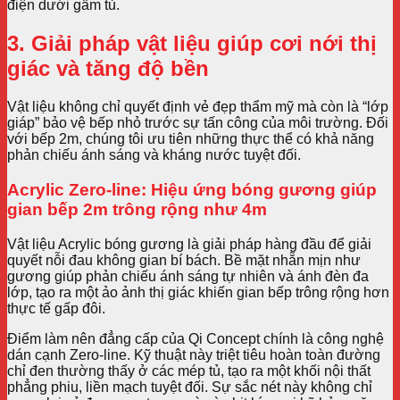
điện dưới gầm tủ.
3. Giải pháp vật liệu giúp cơi nới thị
giác và tăng độ bền
Vật liệu không chỉ quyết định vẻ đẹp thẩm mỹ mà còn là “lớp
giáp” bảo vệ bếp nhỏ trước sự tấn công của môi trường. Đối
với bếp 2m, chúng tôi ưu tiên những thực thể có khả năng
phản chiếu ánh sáng và kháng nước tuyệt đối.
Acrylic Zero-line: Hiệu ứng bóng gương giúp
gian bếp 2m trông rộng như 4m
Vật liệu Acrylic bóng gương là giải pháp hàng đầu để giải
quyết nỗi đau không gian bí bách. Bề mặt nhẵn mịn như
gương giúp phản chiếu ánh sáng tự nhiên và ánh đèn đa
lớp, tạo ra một ảo ảnh thị giác khiến gian bếp trông rộng hơn
thực tế gấp đôi.
Điểm làm nên đẳng cấp của Qi Concept chính là công nghệ
dán cạnh Zero-line. Kỹ thuật này triệt tiêu hoàn toàn đường
chỉ đen thường thấy ở các mép tủ, tạo ra một khối nội thất
phẳng phiu, liền mạch tuyệt đối. Sự sắc nét này không chỉ