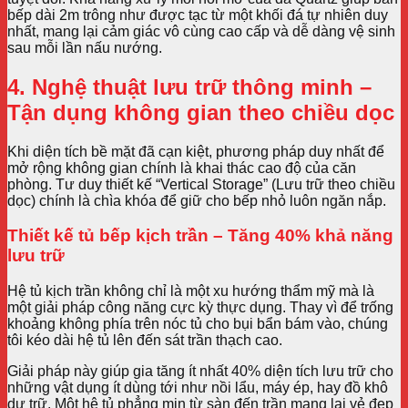
bếp dài 2m trông như được tạc từ một khối đá tự nhiên duy
nhất, mang lại cảm giác vô cùng cao cấp và dễ dàng vệ sinh
sau mỗi lần nấu nướng.
4. Nghệ thuật lưu trữ thông minh –
Tận dụng không gian theo chiều dọc
Khi diện tích bề mặt đã cạn kiệt, phương pháp duy nhất để
mở rộng không gian chính là khai thác cao độ của căn
phòng. Tư duy thiết kế “Vertical Storage” (Lưu trữ theo chiều
dọc) chính là chìa khóa để giữ cho bếp nhỏ luôn ngăn nắp.
Thiết kế tủ bếp kịch trần – Tăng 40% khả năng
lưu trữ
Hệ tủ kịch trần không chỉ là một xu hướng thẩm mỹ mà là
một giải pháp công năng cực kỳ thực dụng. Thay vì để trống
khoảng không phía trên nóc tủ cho bụi bẩn bám vào, chúng
tôi kéo dài hệ tủ lên đến sát trần thạch cao.
Giải pháp này giúp gia tăng ít nhất 40% diện tích lưu trữ cho
những vật dụng ít dùng tới như nồi lẩu, máy ép, hay đồ khô
dự trữ. Một hệ tủ phẳng mịn từ sàn đến trần mang lại vẻ đẹp