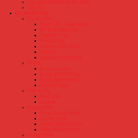
Quy trình thiết kế và thi công
Liên hệ
Dự án nội thất
Dự án mới
Akari City – Giai đoạn 2
MT Eastmark City
Celadon City
Mizuki Park
Privia Khang Điền
Delasol
Sunshine Diamond
Bcons
Bcons Garden
Bcons Green View
Bcons Miền Đông
Bcons Plaza
Nam Long
Akari City
Ehome
Khang Điền
Privia Khang Điền
Lovera Vista
Jamila Khang Điền
Safira Khang Điền
Hưng Thịnh