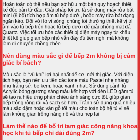
Hoàn toàn có thể nếu bạn sở hữu một bản quy hoạch thiết
kế độc bản từ đầu. Giải pháp tối ưu là sử dụng máy rửa bát
mini (8 bộ) tích hợp âm tủ bếp dưới, hoặc máy rửa bát dạng
ngăn kéo. Đối với lò vi sóng, chúng tôi thường thiết kế vị trí
âm vào tủ bếp trên hoặc tủ bếp dưới để giải phóng mặt đá
Quartz. Việc tối ưu hóa các thiết bị điện máy ngay từ khâu
thiết kế giúp gian bếp nhỏ vẫn đầy đủ tiện nghi mà không
làm di chuyển chồng chéo.
Nên dùng màu sắc gì để bếp 2m không bị cảm
giác bí bách?
Màu sắc là “vũ khí” lợi hại nhất để cơi nới thị giác. Với diện
tích hẹp, bạn nên ưu tiên các tone màu Pastel nhẹ nhàng
như trắng sứ, be kem, hoặc xanh nhạt. Sử dụng cánh tủ
Acrylic bóng gương sáng màu kết hợp với đèn LED gầm tủ
sẽ tạo ra hiệu ứng phản chiếu ánh sáng cực tốt, giúp gian
bếp trông rộng rãi và sạch sẽ hơn. Tránh sử dụng quá nhiều
màu sắc đậm hoặc vân gỗ tối màu cho toàn bộ hệ tủ vì sẽ
làm không gian trông nặng nề và thu hẹp lại.
Làm thế nào để bố trí tam giác công năng khoa
học khi tủ bếp chỉ dài đúng 2m?