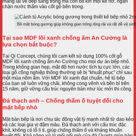
mang lại vẻ đẹp sang trọng mà còn bịt kín mọi kẽ hở, ngăn
chặn nước thấm vào cốt gỗ bên trong.
Bề mặt bóng gương giúp không gian trông rộng rãi và rất dễ vệ sin
Tại sao MDF lõi xanh chống ẩm An Cường là
lựa chọn bắt buộc?
Tại Qi Concept, chúng tôi cam kết sử dụng 100% cốt gỗ
MDF lõi xanh chống ẩm An Cường cho mọi dự án bếp nhỏ.
Trong không gian hẹp, mật độ hơi nước tích tụ cực lớn, các
loại gỗ công nghiệp thông thường sẽ bị “khuất phục” chỉ sau
một mùa nồm ẩm. Với MDF lõi xanh đạt chuẩn, hệ tủ bếp
của bạn sẽ luôn vững chãi, không cong vênh và bền bỉ trên
15 năm, giữ vững cấu trúc nguyên bản như lúc mới thi công.
Đá thạch anh – Chống thấm ố tuyệt đối cho
mặt bếp nhỏ
Mặt bàn bếp là nơi chịu tác động vật lý mạnh nhất từ dao kéo
và các loại gia vị đậm màu. Đá thạch anh với cấu trúc đặc
khít, không có lỗ li ti, giúp chống thấm ố và kháng khuẩn
tuyệt đối. Khả năng xử lý mối nối mờ của đá Quartz giúp bàn