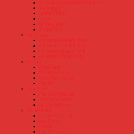
Q7 Saigon Riverside Complex
Richmond
Lavita Charm
Florita
Q7 Boulevard
Saigon Mia
Vin Group
Vinhomes Central Park
Vinhomes Golden Park
Vinhomes Grand Park
Vinhomes Times City
An Gia
West Gate
An Gia Garden
River Panorama
Sky 89
Novaland
The Sun Avenue
Botanica Premier
Golden Mansion
Dự án khác
Picity High Park
Eco Green
Precia
The Pegasuite