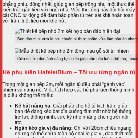
phẳng phiu, đồng nhất, giúp gian bếp trông như một thực thể
kiến trúc gắn liền với ngôi nhà. Việc thi công này đòi hỏi máy
cắt CNC tự động để đảm bảo phần tủ trên sát khít hoàn toàn
với trần, triệt tiêu mọi khe hở.
Bàn đảo mini vừa là nơi chuẩn bị thực phẩm vừa làm bàn ăn nhanh 
Cửa sổ lớn đón ánh sáng tự nhiên giúp căn bếp luôn khô ráo, thoá
Hệ phụ kiện Hafele/Blum – Tối ưu từng ngăn tủ
Trong một gian bếp 2m, mỗi ngăn tủ đều phải “gánh vác”
nhiệm vụ nặng nề. Việc tích hợp các hệ phụ kiện thông minh
là điều không thể thiếu:
Kệ bát nâng hạ:
Giải pháp cho hệ tủ kịch trần, giúp
bạn dễ dàng kéo bát đĩa xuống tầm mắt nhờ hệ thống
trợ lực thông minh, cực kỳ nhẹ nhàng cho người nội
trợ.
Ngăn kéo gia vị đa năng:
Chỉ với 20cm chiều ngang
nhưng có thể chứa toàn bộ chai lọ gia vị, dao thớt một