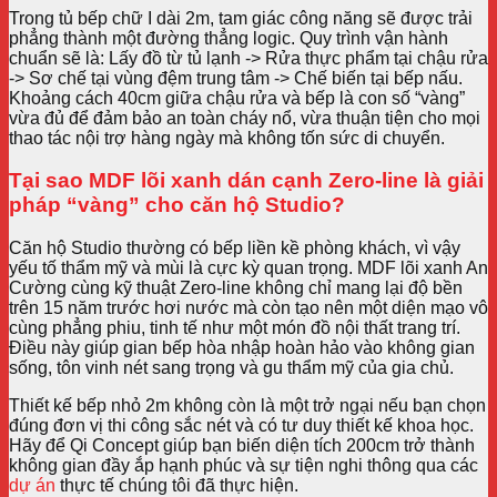
Trong tủ bếp chữ I dài 2m, tam giác công năng sẽ được trải
phẳng thành một đường thẳng logic. Quy trình vận hành
chuẩn sẽ là: Lấy đồ từ tủ lạnh -> Rửa thực phẩm tại chậu rửa
-> Sơ chế tại vùng đệm trung tâm -> Chế biến tại bếp nấu.
Khoảng cách 40cm giữa chậu rửa và bếp là con số “vàng”
vừa đủ để đảm bảo an toàn cháy nổ, vừa thuận tiện cho mọi
thao tác nội trợ hàng ngày mà không tốn sức di chuyển.
Tại sao MDF lõi xanh dán cạnh Zero-line là giải
pháp “vàng” cho căn hộ Studio?
Căn hộ Studio thường có bếp liền kề phòng khách, vì vậy
yếu tố thẩm mỹ và mùi là cực kỳ quan trọng. MDF lõi xanh An
Cường cùng kỹ thuật Zero-line không chỉ mang lại độ bền
trên 15 năm trước hơi nước mà còn tạo nên một diện mạo vô
cùng phẳng phiu, tinh tế như một món đồ nội thất trang trí.
Điều này giúp gian bếp hòa nhập hoàn hảo vào không gian
sống, tôn vinh nét sang trọng và gu thẩm mỹ của gia chủ.
Thiết kế bếp nhỏ 2m không còn là một trở ngại nếu bạn chọn
đúng đơn vị thi công sắc nét và có tư duy thiết kế khoa học.
Hãy để Qi Concept giúp bạn biến diện tích 200cm trở thành
không gian đầy ắp hạnh phúc và sự tiện nghi thông qua các
dự án
thực tế chúng tôi đã thực hiện.