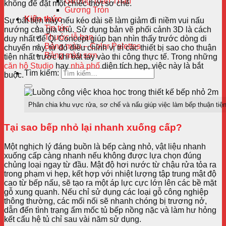
Gương Toàn Thân
không để đặt một chiếc thớt sơ chế.
Gương Tròn
Kiến thức
Sự bất tiện này nếu kéo dài sẽ làm giảm đi niềm vui nấu
Tin tức
nướng của gia chủ. Sử dụng bản vẽ phối cảnh 3D là cách
Thước lỗ ban
duy nhất để Qi Concept giúp bạn nhìn thấy trước dòng di
Bảng màu – Color Palettes
chuyển này, từ đó điều chỉnh vị trí các thiết bị sao cho thuận
Bảng màu sơn
tiện nhất trước khi bắt tay vào thi công thực tế. Trong những
căn hộ Studio
hay
nhà phố
diện tích hẹp, việc này là bắt
Tìm kiếm:
buộc.
Phân chia khu vực rửa, sơ chế và nấu giúp việc làm bếp thuận tiệ
Tại sao bếp nhỏ lại nhanh xuống cấp?
Một nghịch lý đáng buồn là bếp càng nhỏ, vật liệu nhanh
xuống cấp càng nhanh nếu không được lựa chọn đúng
chủng loại ngay từ đầu. Mật độ hơi nước từ chậu rửa tỏa ra
trong phạm vi hẹp, kết hợp với nhiệt lượng tập trung mật độ
cao từ bếp nấu, sẽ tạo ra một áp lực cực lớn lên các bề mặt
gỗ xung quanh. Nếu chỉ sử dụng các loại gỗ công nghiệp
thông thường, các mối nối sẽ nhanh chóng bị trương nở,
dẫn đến tình trạng ẩm mốc tủ bếp nồng nặc và làm hư hỏng
kết cấu hệ tủ chỉ sau vài năm sử dụng.