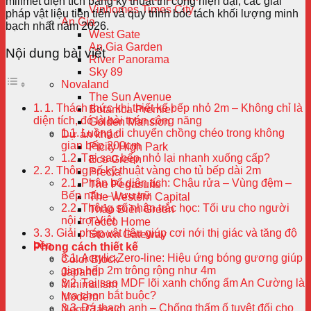
milimet diện tích bằng kỹ thuật thi công hiện đại, các giải
Vinhomes Times City
pháp vật liệu tiên tiến và quy trình bóc tách khối lượng minh
An Gia
bạch nhất năm 2026.
West Gate
An Gia Garden
Nội dung bài viết
River Panorama
Sky 89
Novaland
The Sun Avenue
1. Thách thức khi thiết kế bếp nhỏ 2m – Không chỉ là
Botanica Premier
diện tích, đó là bài toán công năng
Golden Mansion
Luồng di chuyển chồng chéo trong không
Dự án khác
gian bếp 200cm
Picity High Park
Tại sao bếp nhỏ lại nhanh xuống cấp?
Eco Green
2. Thông số kỹ thuật vàng cho tủ bếp dài 2m
Precia
Phân bổ diện tích: Chậu rửa – Vùng đệm –
The Pegasuite
Bếp nấu – Lưu trữ
The Western Capital
Thông số nhân trắc học: Tối ưu cho người
Thảo Điền Green
nội trợ Việt
Tecco Home
3. Giải pháp vật liệu giúp cơi nới thị giác và tăng độ
Stown Gateway
bền
Phong cách thiết kế
Acrylic Zero-line: Hiệu ứng bóng gương giúp
Color Block
gian bếp 2m trông rộng như 4m
Japandi
Tại sao MDF lõi xanh chống ẩm An Cường là
Minimalism
lựa chọn bắt buộc?
Modern
Đá thạch anh – Chống thấm ố tuyệt đối cho
Neo-Classic