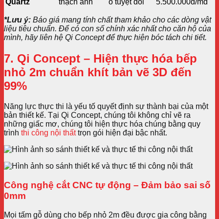
Quartz
thạch anh
ố tuyệt đối
5.500.000đ/md
*Lưu ý:
Báo giá mang tính chất tham khảo cho các dòng vật
liệu tiêu chuẩn. Để có con số chính xác nhất cho căn hộ của
mình, hãy liên hệ Qi Concept để thực hiện bóc tách chi tiết.
7. Qi Concept – Hiện thực hóa bếp
nhỏ 2m chuẩn khít bản vẽ 3D đến
99%
Năng lực thực thi là yếu tố quyết định sự thành bại của một
bản thiết kế. Tại Qi Concept, chúng tôi không chỉ vẽ ra
những giấc mơ, chúng tôi hiện thực hóa chúng bằng quy
trình
thi công nội thất
trọn gói hiện đại bậc nhất.
Công nghệ cắt CNC tự động – Đảm bảo sai số
0mm
Mọi tấm gỗ dùng cho bếp nhỏ 2m đều được gia công bằng