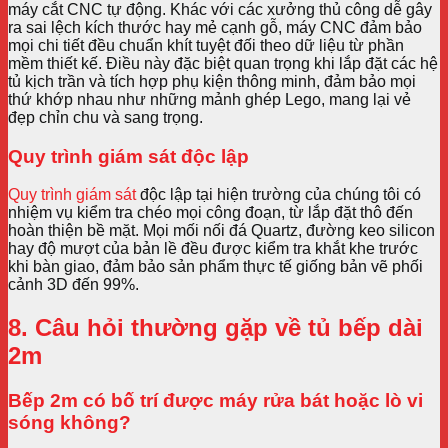
máy cắt CNC tự động. Khác với các xưởng thủ công dễ gây
ra sai lệch kích thước hay mẻ cạnh gỗ, máy CNC đảm bảo
mọi chi tiết đều chuẩn khít tuyệt đối theo dữ liệu từ phần
mềm thiết kế. Điều này đặc biệt quan trọng khi lắp đặt các hệ
tủ kịch trần và tích hợp phụ kiện thông minh, đảm bảo mọi
thứ khớp nhau như những mảnh ghép Lego, mang lại vẻ
đẹp chỉn chu và sang trọng.
Quy trình giám sát độc lập
Quy trình giám sát
độc lập tại hiện trường của chúng tôi có
nhiệm vụ kiểm tra chéo mọi công đoạn, từ lắp đặt thô đến
hoàn thiện bề mặt. Mọi mối nối đá Quartz, đường keo silicon
hay độ mượt của bản lề đều được kiểm tra khắt khe trước
khi bàn giao, đảm bảo sản phẩm thực tế giống bản vẽ phối
cảnh 3D đến 99%.
8. Câu hỏi thường gặp về tủ bếp dài
2m
Bếp 2m có bố trí được máy rửa bát hoặc lò vi
sóng không?