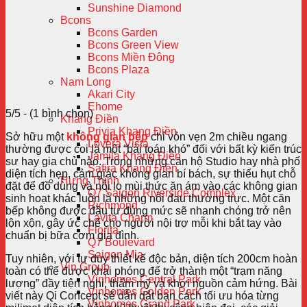
Sunshine Diamond
Bcons
Bcons Garden
Bcons Green View
Bcons Miền Đông
Bcons Plaza
Nam Long
Akari City
Ehome
5/5 - (1 bình chọn)
Khang Điền
Privia Khang Điền
Sở hữu một
không gian bếp
chỉ vỏn vẹn 2m chiều ngang
Lovera Vista
thường được coi là một “bài toán khó” đối với bất kỳ kiến trúc
Jamila Khang Điền
sư hay gia chủ nào. Trong những căn hộ Studio hay nhà phố
Safira Khang Điền
diện tích hẹp, cảm giác không gian bí bách, sự thiếu hụt chỗ
Hưng Thịnh
đặt để đồ dùng và nỗi lo mùi thức ăn ám vào các không gian
Q7 Saigon Riverside Complex
sinh hoạt khác luôn là những nỗi đau thường trực. Một căn
Richmond
bếp không được đầu tư đúng mức sẽ nhanh chóng trở nên
Lavita Charm
lộn xộn, gây ức chế cho người nội trợ mỗi khi bắt tay vào
Florita
chuẩn bị bữa cơm gia đình.
Q7 Boulevard
Saigon Mia
Tuy nhiên, với tư duy thiết kế độc bản, diện tích 200cm hoàn
Vin Group
toàn có thể được khai phóng để trở thành một “trạm năng
Vinhomes Central Park
lượng” đầy tiện nghi, thẩm mỹ và khơi nguồn cảm hứng. Bài
Vinhomes Golden Park
viết này Qi Concept sẽ dẫn dắt bạn cách tối ưu hóa từng
Vinhomes Grand Park