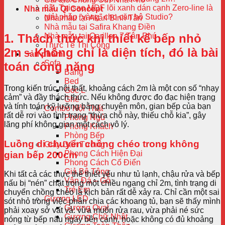
Tại sao MDF lõi xanh dán cạnh Zero-line là
Nhà mẫu QI Concept
giải pháp “vàng” cho căn hộ Studio?
Nhà mẫu tại Akari Bình Tân
Nhà mẫu tại Safira Khang Điền
Nhà mẫu tại Carillon 7 Tân Phú
1. Thách thức khi thiết kế bếp nhỏ
Thực Tế Thi Công
2m – Không chỉ là diện tích, đó là bài
Sản phẩm
Sofa
toán công năng
Băng
Bed
Trong kiến trúc nội thất, khoảng cách 2m là một con số “nhạy
Góc L
cảm” và đầy thách thức. Nếu không được đo đạc hiện trạng
Ghế
và tính toán kỹ lưỡng bằng chuyên môn, gian bếp của bạn
Combo Nội Thất
rất dễ rơi vào tình trạng “thừa chỗ này, thiếu chỗ kia”, gây
Phòng Ngủ
lãng phí không gian một cách vô lý.
Phòng Khách
Phòng Bếp
Luồng di chuyển chồng chéo trong không
Giấy Dán Tường
Phong Cách Hiện Đại
gian bếp 200cm
Phong Cách Cổ Điển
Giả Bê Tông
Khi tất cả các thực thể thiết yếu như tủ lạnh, chậu rửa và bếp
Vân Đá – Gỗ
nấu bị “nén” chặt trong một chiều ngang chỉ 2m, tình trạng di
Trẻ Em
chuyển chồng chéo là kịch bản rất dễ xảy ra. Chỉ cần một sai
Gương LED
sót nhỏ trong việc phân chia các khoang tủ, bạn sẽ thấy mình
Gương Oval
phải xoay sở vất vả: vừa muốn rửa rau, vừa phải né sức
Gương Chữ Nhật
nóng từ bếp nấu ngay bên cạnh, hoặc không có đủ khoảng