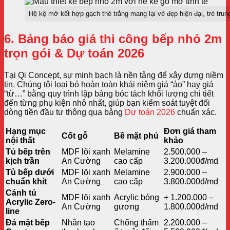
Hệ kệ mở kết hợp gạch thẻ trắng mang lại vẻ đẹp hiện đại, trẻ trun
6. Bảng báo giá thi công bếp nhỏ 2m
trọn gói & Dự toán 2026
Tại Qi Concept, sự minh bạch là nền tảng để xây dựng niềm
tin. Chúng tôi loại bỏ hoàn toàn khái niệm giá “ảo” hay giá
“từ…” bằng quy trình lập bảng bóc tách khối lượng chi tiết
đến từng phụ kiện nhỏ nhất, giúp bạn kiểm soát tuyệt đối
dòng tiền đầu tư thông qua bảng
Dự toán 2026
chuẩn xác.
Hạng mục
Đơn giá tham
Cốt gỗ
Bề mặt phủ
nội thất
khảo
Tủ bếp trên
MDF lõi xanh
Melamine
2.500.000 –
kịch trần
An Cường
cao cấp
3.200.000đ/md
Tủ bếp dưới
MDF lõi xanh
Melamine
2.900.000 –
chuẩn khít
An Cường
cao cấp
3.800.000đ/md
Cánh tủ
MDF lõi xanh
Acrylic bóng
+ 1.200.000 –
Acrylic Zero-
An Cường
gương
1.800.000đ/md
line
Đá mặt bếp
Nhân tạo
Chống thấm
2.200.000 –