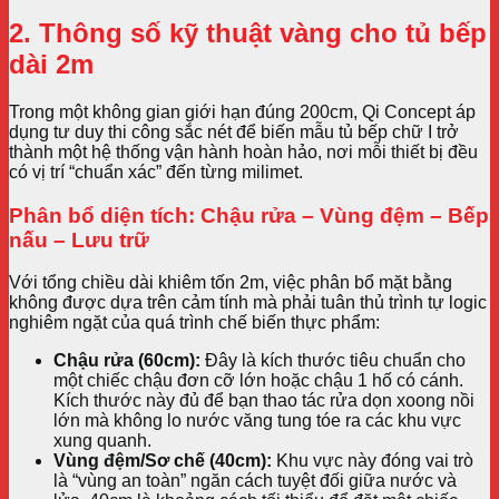
2. Thông số kỹ thuật vàng cho tủ bếp
dài 2m
Trong một không gian giới hạn đúng 200cm, Qi Concept áp
dụng tư duy thi công sắc nét để biến mẫu tủ bếp chữ I trở
thành một hệ thống vận hành hoàn hảo, nơi mỗi thiết bị đều
có vị trí “chuẩn xác” đến từng milimet.
Phân bổ diện tích: Chậu rửa – Vùng đệm – Bếp
nấu – Lưu trữ
Với tổng chiều dài khiêm tốn 2m, việc phân bổ mặt bằng
không được dựa trên cảm tính mà phải tuân thủ trình tự logic
nghiêm ngặt của quá trình chế biến thực phẩm:
Chậu rửa (60cm):
Đây là kích thước tiêu chuẩn cho
một chiếc chậu đơn cỡ lớn hoặc chậu 1 hố có cánh.
Kích thước này đủ để bạn thao tác rửa dọn xoong nồi
lớn mà không lo nước văng tung tóe ra các khu vực
xung quanh.
Vùng đệm/Sơ chế (40cm):
Khu vực này đóng vai trò
là “vùng an toàn” ngăn cách tuyệt đối giữa nước và