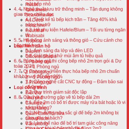
mặt bếp nhỏ
Rustic
4. Nghệ thuật lưu trữ thông minh – Tận dụng không
Taiwanese
gian theo chiều dọc
Scandinavian
Thiết kế tủ bếp kịch trần – Tăng 40% khả
Art Deco
năng lưu trữ
Indochine
Hệ phụ kiện Hafele/Blum – Tối ưu từng ngăn
Industrial
tủ
Wabisabi
5. Hệ thống ánh sáng và thông gió – Cứu cánh cho
Tropical
bếp nhỏ hẹp
Loại hình căn hộ
Ánh sáng đa lớp và đèn LED
Duplex
Giải pháp khử mùi âm tủ hiệu quả
Officetel/Studio
6. Bảng báo giá thi công bếp nhỏ 2m trọn gói & Dự
1 Phòng ngủ
toán 2026
1 + 1 Phòng ngủ
7. Qi Concept – Hiện thực hóa bếp nhỏ 2m chuẩn
2 Phòng ngủ
khít bản vẽ 3D đến 99%
2 + 1 Phòng Ngủ
Công nghệ cắt CNC tự động – Đảm bảo sai
3 Phòng ngủ
số 0mm
Loại công trình
Quy trình giám sát độc lập
Biệt thự
8. Câu hỏi thường gặp về tủ bếp dài 2m
Nhà phố
Bếp 2m có bố trí được máy rửa bát hoặc lò vi
Chung cư
sóng không?
Nhà Hàng
Nên dùng màu sắc gì để bếp 2m không bị
Quán Cafe/Trà sữa
cảm giác bí bách?
ShowRoom
Làm thế nào để bố trí tam giác công năng
Văn phòng
khoa học khi tủ bếp chỉ dài đúng 2m?
Cải tạo Chung Cư/ Nhà Phố