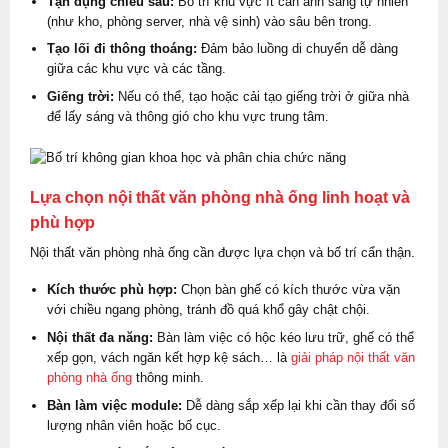
Tận dụng chiều sâu:
Bố trí khu vực ít cần ánh sáng tự nhiên
(như kho, phòng server, nhà vệ sinh) vào sâu bên trong.
Tạo lối đi thông thoáng:
Đảm bảo luồng di chuyển dễ dàng
giữa các khu vực và các tầng.
Giếng trời:
Nếu có thể, tạo hoặc cải tạo giếng trời ở giữa nhà
để lấy sáng và thông gió cho khu vực trung tâm.
Lựa chọn nội thất văn phòng nhà ống linh hoạt và
phù hợp
Nội thất văn phòng nhà ống cần được lựa chọn và bố trí cẩn thận.
Kích thước phù hợp:
Chọn bàn ghế có kích thước vừa vặn
với chiều ngang phòng, tránh đồ quá khổ gây chật chội.
Nội thất đa năng:
Bàn làm việc có hộc kéo lưu trữ, ghế có thể
xếp gọn, vách ngăn kết hợp kệ sách… là
giải pháp nội thất văn
phòng nhà ống
thông minh.
Bàn làm việc module:
Dễ dàng sắp xếp lại khi cần thay đổi số
lượng nhân viên hoặc bố cục.