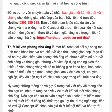
thời gian, công sức và an tâm về chất lượng công trình.
Để được tư vấn chuyên sâu và nhận
báo giá thiết kế nội thất văn
phòng
cho không gian nhà ống của bạn, hãy liên hệ trực tiếp
Hotline
0906 955 699
. Bạn có thể tham khảo các dự án văn
phòng và nhà ở ống mà Qi Concept đã thực hiện qua liên kết sau
để có thêm góc nhìn thực tế và đánh giá năng lực trong thiết kế
văn phòng nhà ống:
https://noithatqi.vn/du-an-noi-that/
Thiết kế văn phòng nhà ống
là một bài toán đòi hỏi sự sáng tạo,
tính toán khoa học và am hiểu về đặc thù không gian hẹp. Mặc dù
có những đặc điểm văn phòng nhà ống về nhược điểm cố hữu về
ánh sáng và thông gió, nhưng với việc áp dụng các nguyên tắc
thiết kế văn phòng vàng về bố trí không gian khoa học, bạn hoàn
toàn có thể kiến tạo một không gian làm việc hiện đại, chuyên
nghiệp, đầy đủ tiện nghi và hiệu quả ngay trong cấu trúc nhà ống.
Hy vọng những thông tin và gợi ý trong bài viết này đã mang đến
cho bạn cái nhìn rõ ràng hơn về việc thiết kế nội thất văn phòng
nhà ống. Nếu bạn cần sự tư vấn chuyên sâu hoặc tìm kiếm một
đơn vị thiết kế thi công nội thất trọn gói uy tín, đừng ngần ngại liên
hệ với Qi Concept để nhận báo giá thiết kế nội thất và hỗ trợ tốt
nhất.