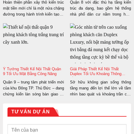
Hoàn thiện phần xây thô kiến trúc
Quận 8 với đặc thù hạ tầng kiến
mặt tiền mới chỉ là một nửa chặng
trúc đa dạng, bao gồm hệ thống
đường trong hành trình kiến tạo tổ
nhà phố dân cư nằm trong hẻm
ấm. Giai đoạn trang trí nội thất tiếp
nhỏ hẹp và chuỗi tòa nhà chung
theo mới là bước đi cốt lõi để biến
cư cao tầng mới xây dựng, đang
ngôi nhà kiên cố thành không gian
là khu vực có mật độ an cư cao
sống tiện nghi, phản ánh chính xác
tại TP.HCM. Để kiến tạo một môi
gu thẩm...
trường sống tiện...
Ý Tưởng Thiết Kế Nội Thất Quận
Giải Pháp Thiết Kế Nội Thất
9 Tối Ưu Mặt Bằng Công Năng
Duplex Tối Ưu Khoảng Thông
Tầng
Quận 9 – trung tâm phát triển mới
Sở hữu không gian sống thông
của khu Đông TP. Thủ Đức – đang
tầng mang đến lợi thế lớn về tầm
chứng kiến làn sóng bàn giao hạ
nhìn bao quát và khoảng trần cao
tầng mạnh mẽ với hàng loạt cụm
rộng rãi. Tuy nhiên, quy hoạch mặt
chung cư cao tầng và khu dân cư
bằng và triển khai thiết kế nội thất
TƯ VẤN DỰ ÁN
nhà phố hiện đại. Để biến các khối
duplex sao cho vừa đạt tính thẩm
bê tông thô cứng thành một tổ ấm
mỹ, vừa đảm bảo an toàn kết cấu
ngăn...
chịu lực liên tầng...