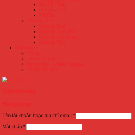
Giả Bê Tông
Vân Đá – Gỗ
Trẻ Em
Gương LED
Gương Oval
Gương Chữ Nhật
Gương Toàn Thân
Gương Tròn
Kiến thức
Tin tức
Thước lỗ ban
Bảng màu – Color Palettes
Bảng màu sơn
0906955699
Đăng nhập
Tên tài khoản hoặc địa chỉ email
*
Mật khẩu
*