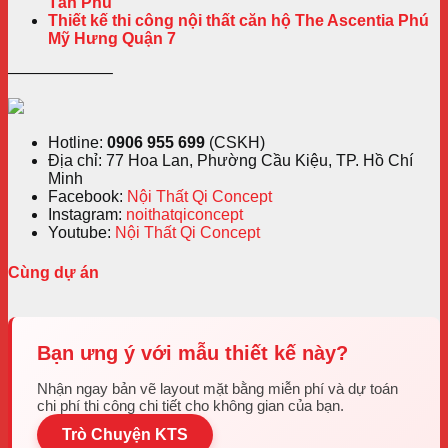
Tân Phú
Thiết kế thi công nội thất căn hộ The Ascentia Phú
Mỹ Hưng Quận 7
——————–
Hotline:
0906 955 699
(CSKH)
Địa chỉ: 77 Hoa Lan, Phường Cầu Kiệu, TP. Hồ Chí
Minh
Facebook:
Nội Thất Qi Concept
Instagram:
noithatqiconcept
Youtube:
Nội Thất Qi Concept
Cùng dự án
Bạn ưng ý với mẫu thiết kế này?
Nhận ngay bản vẽ layout mặt bằng miễn phí và dự toán
chi phí thi công chi tiết cho không gian của bạn.
Trò Chuyện KTS