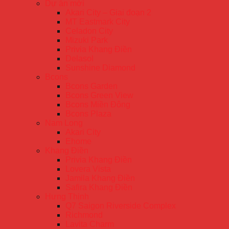
Dự án mới
Akari City – Giai đoạn 2
MT Eastmark City
Celadon City
Mizuki Park
Privia Khang Điền
Delasol
Sunshine Diamond
Bcons
Bcons Garden
Bcons Green View
Bcons Miền Đông
Bcons Plaza
Nam Long
Akari City
Ehome
Khang Điền
Privia Khang Điền
Lovera Vista
Jamila Khang Điền
Safira Khang Điền
Hưng Thịnh
Q7 Saigon Riverside Complex
Richmond
Lavita Charm