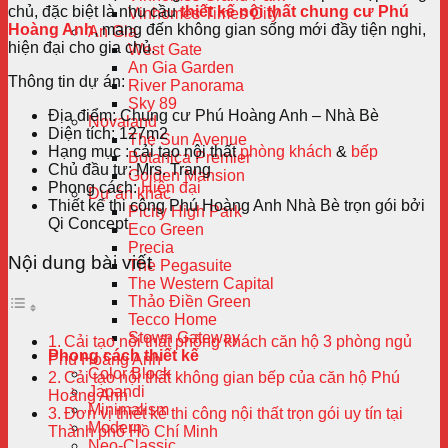
chủ, đặc biệt là nhu cầu
thiết kế nội thất chung cư Phú
Vinhomes Times City
Hoàng Anh
, mang đến không gian sống mới đầy tiện nghi,
An Gia
hiện đại cho gia chủ.
West Gate
An Gia Garden
Thông tin dự án:
River Panorama
Sky 89
Địa điểm: Chung cư Phú Hoàng Anh – Nhà Bè
Novaland
Diện tích: 127m2
The Sun Avenue
Hạng mục : cải tạo nội thất
phòng khách
&
bếp
Botanica Premier
Chủ đầu tư: Mrs. Trang
Golden Mansion
Phong cách:
Hiện đại
Dự án khác
Thiết kế thi công Phú Hoàng Anh Nhà Bè trọn gói bởi
Picity High Park
Qi Concept
Eco Green
Precia
Nội dung bài viết
The Pegasuite
The Western Capital
Thảo Điền Green
Tecco Home
Stown Gateway
Cải tạo nội thất phòng khách căn hộ 3 phòng ngủ
Phong cách thiết kế
Phú Hoàng Anh
Color Block
Cải tạo nội thất không gian bếp của căn hộ Phú
Japandi
Hoàng Anh
Minimalism
Đơn vị thiết kế thi công nội thất trọn gói uy tín tại
Modern
Thành phố Hồ Chí Minh
Neo-Classic