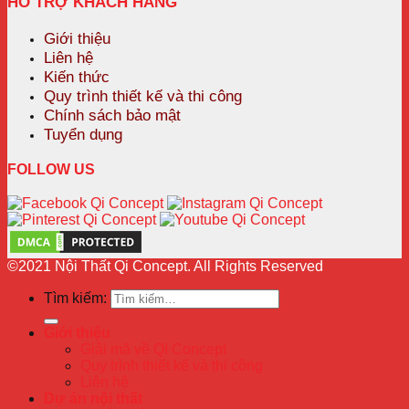
HỖ TRỢ KHÁCH HÀNG
Giới thiệu
Liên hệ
Kiến thức
Quy trình thiết kế và thi công
Chính sách bảo mật
Tuyển dụng
FOLLOW US
©2021 Nội Thất Qi Concept. All Rights Reserved
Tìm kiếm:
Giới thiệu
Giải mã về QI Concept
Quy trình thiết kế và thi công
Liên hệ
Dự án nội thất