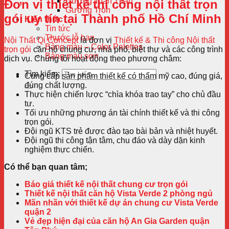
Gương Toàn Thân
Đơn vị thiết kế thi công nội thất trọn
Gương Tròn
gói uy tín tại Thành phố Hồ Chí Minh
Kiến thức
Tin tức
Thước lỗ ban
Nội Thất Qi Concept
là đơn vị
Thiết kế & Thi công Nội thất
Bảng màu – Color Palettes
trọn gói
căn hộ chung cư, nhà phố, biệt thự và các công trình
Bảng màu sơn
dịch vụ. Chúng tôi hoạt động theo phương châm:
Tìm kiếm:
Cung cấp sản phẩm thiết kế có thẩm mỹ cao, đúng giá,
đúng chất lượng.
Thực hiện chiến lược “chìa khóa trao tay” cho chủ đầu
tư.
Tối ưu những phương án tài chính thiết kế và thi công
trọn gói.
Đội ngũ KTS trẻ được đào tạo bài bản và nhiệt huyết.
Đội ngũ thi công tận tâm, chu đáo và dày dặn kinh
nghiệm thực chiến.
Có thể bạn quan tâm;
Báo giá thiết kế nội thất chung cư trọn gói
Thiết kế nội thất căn hộ Vista Verde 2 phòng ngủ
Mãn nhãn với thiết kế dự án chung cư Vista Verde
quận 2
Vẻ đẹp hiện đại của căn hộ An Gia Garden quận