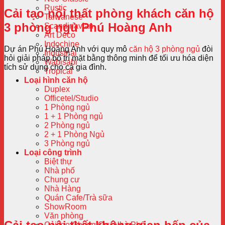
Rustic
Cải tạo nội thất phòng khách căn hộ
Taiwanese
3 phòng ngủ Phú Hoàng Anh
Scandinavian
Art Deco
Indochine
Dự án Phú Hoàng Anh với quy mô
căn hộ 3 phòng ngủ
đòi
Industrial
hỏi giải pháp bố trí mặt bằng thông minh để tối ưu hóa diện
Wabisabi
tích sử dụng cho cả gia đình.
Tropical
Loại hình căn hộ
Duplex
Officetel/Studio
1 Phòng ngủ
1 + 1 Phòng ngủ
2 Phòng ngủ
2 + 1 Phòng Ngủ
3 Phòng ngủ
Loại công trình
Biệt thự
Nhà phố
Chung cư
Nhà Hàng
Quán Cafe/Trà sữa
ShowRoom
Văn phòng
Cải tạo Chung Cư/ Nhà Phố