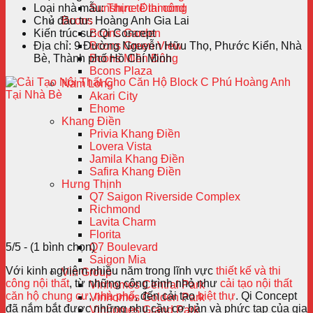
Loại nhà mẫu:
Thực tế thi công
Sunshine Diamond
Chủ đầu tư:
Hoàng Anh Gia Lai
Bcons
Kiến trúc sư:
Qi Concept
Bcons Garden
Địa chỉ:
9 Đường Nguyễn Hữu Thọ, Phước Kiển, Nhà
Bcons Green View
Bè, Thành phố Hồ Chí Minh
Bcons Miền Đông
Bcons Plaza
Nam Long
Akari City
Ehome
Khang Điền
Privia Khang Điền
Lovera Vista
Jamila Khang Điền
Safira Khang Điền
Hưng Thịnh
Q7 Saigon Riverside Complex
Richmond
Lavita Charm
Florita
5/5 - (1 bình chọn)
Q7 Boulevard
Saigon Mia
Với kinh nghiệm nhiều năm trong lĩnh vực
thiết kế và thi
Vin Group
công nội thất
, từ những công trình nhỏ như
cải tạo nội thất
Vinhomes Central Park
căn hộ chung cư
,
nhà phố
, đến cải tạo
biệt thự
. Qi Concept
Vinhomes Golden Park
đã nắm bắt được những nhu cầu cơ bản và phức tạp của gia
Vinhomes Grand Park