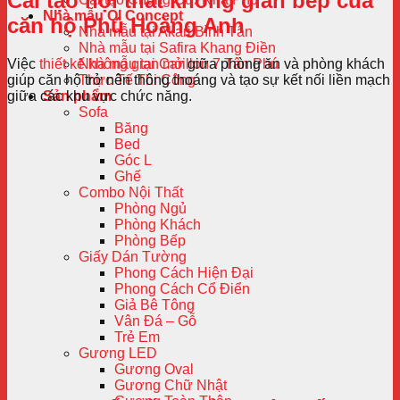
Cải tạo nội thất không gian bếp của
Nhà mẫu QI Concept
căn hộ Phú Hoàng Anh
Nhà mẫu tại Akari Bình Tân
Nhà mẫu tại Safira Khang Điền
Việc
thiết kế không gian mở
giữa phòng ăn và phòng khách
Nhà mẫu tại Carillon 7 Tân Phú
giúp căn hộ trở nên thông thoáng và tạo sự kết nối liền mạch
Thực Tế Thi Công
giữa các khu vực chức năng.
Sản phẩm
Sofa
Băng
Bed
Góc L
Ghế
Combo Nội Thất
Phòng Ngủ
Phòng Khách
Phòng Bếp
Giấy Dán Tường
Phong Cách Hiện Đại
Phong Cách Cổ Điển
Giả Bê Tông
Vân Đá – Gỗ
Trẻ Em
Gương LED
Gương Oval
Gương Chữ Nhật