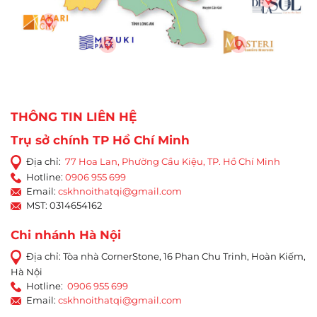
THÔNG TIN LIÊN HỆ
Trụ sở chính TP Hồ Chí Minh
Địa chỉ:
77 Hoa Lan, Phường Cầu Kiệu, TP. Hồ Chí Minh
Hotline:
0906 955 699
Email:
cskhnoithatqi@gmail.com
MST: 0314654162
Chi nhánh Hà Nội
Địa chỉ: Tòa nhà CornerStone, 16 Phan Chu Trinh, Hoàn Kiếm,
Hà Nội
Hotline:
0906 955 699
Email:
cskhnoithatqi@gmail.com