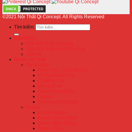
©2021 Nội Thất Qi Concept. All Rights Reserved
Tìm kiếm:
Giới thiệu
Giải mã về QI Concept
Quy trình thiết kế và thi công
Liên hệ
Dự án nội thất
Dự án mới
Akari City – Giai đoạn 2
MT Eastmark City
Celadon City
Mizuki Park
Privia Khang Điền
Delasol
Sunshine Diamond
Bcons
Bcons Garden
Bcons Green View
Bcons Miền Đông
Bcons Plaza