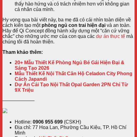
thấy hào hứng và có trách nhiệm hơn với không gian
cá nhân của mình.
Hy vọng qua bài viết này, ba mẹ đã có cái nhìn toàn diện về
cách kiến tạo một
phòng ngủ con trai hiện đại
và an toàn.
Hãy để Qi Concept đồng hành xây dựng một “căn cứ vững
chắc” cho những ước mơ của con qua các
dự án thực tế
mà
chúng tôi đã hoàn thiện.
Tham khảo thêm:
20+ Mẫu Thiết Kế Phòng Ngủ Bé Gái Hiện Đại &
Sáng Tạo 2026
Mẫu Thiết Kế Nội Thất Căn Hộ Celadon City Phong
Cách Japandi
Dự Án Cải Tạo Nội Thất Opal Garden 2PN Chỉ Từ
9X Triệu
——————–
Hotline:
0906 955 699
(CSKH)
Địa chỉ: 77 Hoa Lan, Phường Cầu Kiệu, TP. Hồ Chí
Minh