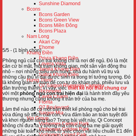
Sunshine Diamond
Bcons
Bcons Garden
Bcons Green View
Bcons Miền Đông
Bcons Plaza
Nam Long
Akari City
Ehome
5/5 - (1 bình chọn)
Khang Điền
Privia Khang Điền
Phòng ngủ của con trai không chỉ là nơi để ngủ. Đó là một
Lovera Vista
căn cứ bí mật, một trạm không gian, một sân vận động thu
Jamila Khang Điền
nhỏ – nơi những siêu anh hùng, nhà du hành vũ trụ và
Safira Khang Điền
những cầu thủ vĩ đại được sinh ra trong trí tưởng tượng. Đó
Hưng Thịnh
là không gian an toàn để con tự do khám phá, phiêu lưu và
Q7 Saigon Riverside Complex
dần trưởng thành. Vì vậy, việc
thiết kế nội thất chung cư
Richmond
với một
phòng ngủ con trai hiện đại
là hành trình đầy yêu
Lavita Charm
thương nhưng cũng không ít trăn trở của ba mẹ.
Florita
Q7 Boulevard
Làm thế nào để có một bản thiết kế phòng ngủ cho bé trai
Saigon Mia
vừa đúng sở thích của con, vừa đảm bảo an toàn tuyệt đối
Vin Group
và khơi nguồn sáng tạo? Trong bài viết này, Qi Concept
Vinhomes Central Park
không chỉ đưa ra ý tưởng mà còn cùng ba mẹ giải quyết
Vinhomes Golden Park
những bài toán khó nhất, từ việc chọn vật liệu chuẩn E1 đến
Vinhomes Grand Park