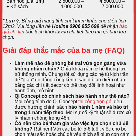
Bàn học (Dài 1m)
2.500.000 –
4.500.000 –
+ Kệ sách
4.000.000
7.000.000
* Lưu ý:
Bảng giá mang tính chất tham khảo cho diện tích
12m2. Vui lòng liên hệ
Hotline 0906 955 699
để nhận
báo
giá chi tiết
bóc tách khối lượng chi tiết theo mã gỗ bạn lựa
chọn.
Giải đáp thắc mắc của ba mẹ (FAQ)
Làm thế nào để phòng bé trai vừa gọn gàng vừa
không nhàm chán?
Chìa khóa nằm ở hệ thống lưu
trữ thông minh. Chúng tôi sử dụng các hệ tủ kịch trần
để “giấu” đồ dùng cồng kềnh, sau đó tạo điểm nhấn
bằng các chi tiết decor có thể thay đổi linh hoạt như
tranh ảnh, mô hình.
Qi Concept có chính sách bảo hành như thế nào?
Mọi công trình do Qi Concept
thi công trọn gói
đều
được hưởng chính sách
bảo hành 1 năm và bảo trì
trong 1 năm tiếp theo
. Mọi sự cố kỹ thuật sẽ được xử
lý nhanh chóng trong 48h.
Có nên cho bé tham gia vào việc lựa chọn chủ đề
không?
Rất nên! Với các bé từ 5-6 tuổi, việc cho bé
chọn màu sắc hoặc chủ đề yêu thích sẽ giúp con cảm