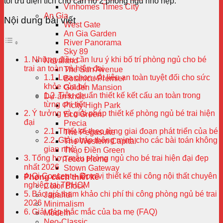
tối ưu diện tích cho căn hộ 2 phòng ngủ nhỏ hẹp.
Vinhomes Times City
An Gia
Nội dung bài viết
West Gate
An Gia Garden
River Panorama
Sky 89
Những điều cần lưu ý khi bố trí phòng ngủ cho bé
Novaland
trai an toàn và hiện đại
The Sun Avenue
Lựa chọn vật liệu an toàn tuyệt đối cho sức
Botanica Premier
khỏe của bé
Golden Mansion
Tiêu chuẩn thiết kế kết cấu an toàn trong
Dự án khác
từng chi tiết
Picity High Park
Ý tưởng và giải pháp thiết kế phòng ngủ bé trai hiện
Eco Green
đại
Precia
Thiết kế theo từng giai đoạn phát triển của bé
The Pegasuite
Giải pháp thông minh cho các bài toán không
The Western Capital
gian nhỏ
Thảo Điền Green
Tổng hợp mẫu phòng ngủ cho bé trai hiện đại đẹp
Tecco Home
nhất 2026
Stown Gateway
Qi Concept – Đơn vị thiết kế thi công nội thất chuyên
Phong cách thiết kế
nghiệp tại TPHCM
Color Block
Báo giá tham khảo chi phí thi công phòng ngủ bé trai
Japandi
2026
Minimalism
Giải đáp thắc mắc của ba mẹ (FAQ)
Modern
Neo-Classic