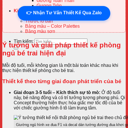
Gương Toàn Thân
Gương Tròn
Kiến thức
👉 Nhận Tư Vấn Thiết Kế Qua Zalo
Tin tức
Thước lỗ ban
Bảng màu – Color Palettes
Bảng màu sơn
Tìm kiếm:
Ý tưởng và giải pháp thiết kế phòng
ngủ bé trai hiện đại
Mỗi độ tuổi, mỗi không gian là một bài toán khác nhau khi
thực hiện thiết kế phòng cho bé trai.
Thiết kế theo từng giai đoạn phát triển của bé
Giai đoạn 3-5 tuổi – Kích thích sự tò mò:
Ở độ tuổi
này, bé năng động và có trí tưởng tượng phong phú. Qi
Concept thường hiện thực hóa giấc mơ tốc độ của bé
với chiếc giường hình ô tô làm trung tâm.
Giường ngủ hình xe đua F1 và decal dán tường đường đua khơi g