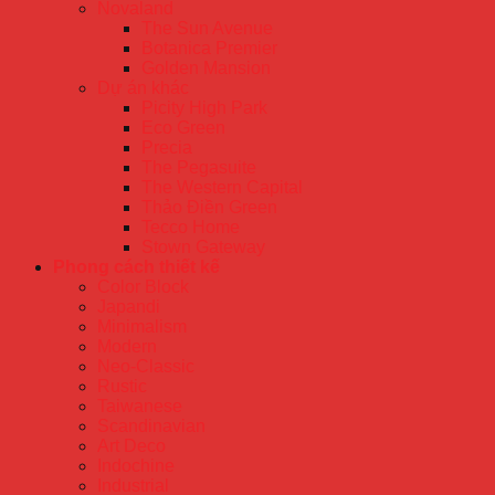
Novaland
The Sun Avenue
Botanica Premier
Golden Mansion
Dự án khác
Picity High Park
Eco Green
Precia
The Pegasuite
The Western Capital
Thảo Điền Green
Tecco Home
Stown Gateway
Phong cách thiết kế
Color Block
Japandi
Minimalism
Modern
Neo-Classic
Rustic
Taiwanese
Scandinavian
Art Deco
Indochine
Industrial