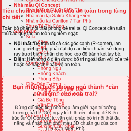
Nhà mẫu QI Concept
Tiêu chuẩn thiết kế kết cấu an toàn trong từng
Nhà mẫu tại Akari Bình Tân
Nhà mẫu tại Safira Khang Điền
chi tiết
Nhà mẫu tại Carillon 7 Tân Phú
Thực Tế Thi Công
Toàn bộ phần nội thất phòng bé trai tại Qi Concept cần tuân
Sản phẩm
thủ các quy tắc an toàn nghiêm ngặt:
Sofa
Băng
Nội thất:
Bo tròn tất cả các góc cạnh (R-corner), lan
Bed
can giường tầng phải đạt độ cao tiêu chuẩn, sử dụng
Góc L
ray trượt giảm chấn cho hộc kéo để tránh kẹt tay bé.
Ghế
Điện:
Hệ thống ổ điện được bố trí ngoài tầm với của trẻ
Combo Nội Thất
hoặc có nắp che bảo vệ an toàn.
Phòng Ngủ
Phòng Khách
Phòng Bếp
Giấy Dán Tường
Bạn muốn biến phòng ngủ thành “căn
Phong Cách Hiện Đại
cứ điểm” cho con trai?
Phong Cách Cổ Điển
Giả Bê Tông
Vân Đá – Gỗ
Đừng để diện tích nhỏ hẹp làm giới hạn trí tưởng
Trẻ Em
tượng của bé. Gửi ngay kích thước phòng để Kiến
Gương LED
trúc sư Qi Concept tư vấn giải pháp bố trí nội thất đa
Gương Oval
năng và nhận bản phối màu 3D chuẩn gu của con
Gương Chữ Nhật
(Tư Vấn Miễn Phí).