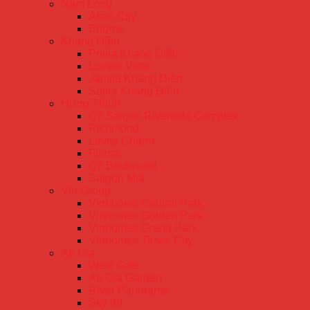
Nam Long
Akari City
Ehome
Khang Điền
Privia Khang Điền
Lovera Vista
Jamila Khang Điền
Safira Khang Điền
Hưng Thịnh
Q7 Saigon Riverside Complex
Richmond
Lavita Charm
Florita
Q7 Boulevard
Saigon Mia
Vin Group
Vinhomes Central Park
Vinhomes Golden Park
Vinhomes Grand Park
Vinhomes Times City
An Gia
West Gate
An Gia Garden
River Panorama
Sky 89