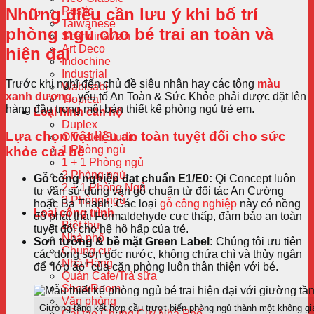
Rustic
Những điều cần lưu ý khi bố trí
Taiwanese
phòng ngủ cho bé trai an toàn và
Scandinavian
Art Deco
hiện đại
Indochine
Industrial
Trước khi nghĩ đến chủ đề siêu nhân hay các tông
màu
Wabisabi
xanh dương
, yếu tố An Toàn & Sức Khỏe phải được đặt lên
Tropical
hàng đầu trong một bản thiết kế phòng ngủ trẻ em.
Loại hình căn hộ
Duplex
Lựa chọn vật liệu an toàn tuyệt đối cho sức
Officetel/Studio
1 Phòng ngủ
khỏe của bé
1 + 1 Phòng ngủ
2 Phòng ngủ
Gỗ công nghiệp đạt chuẩn E1/E0:
Qi Concept luôn
2 + 1 Phòng Ngủ
tư vấn sử dụng ván gỗ chuẩn từ đối tác An Cường
3 Phòng ngủ
hoặc Ba Thanh. Các loại
gỗ công nghiệp
này có nồng
Loại công trình
độ phát thải Formaldehyde cực thấp, đảm bảo an toàn
Biệt thự
tuyệt đối cho hệ hô hấp của trẻ.
Nhà phố
Sơn tường & bề mặt Green Label:
Chúng tôi ưu tiên
Chung cư
các dòng sơn gốc nước, không chứa chì và thủy ngân
Nhà Hàng
để “lớp áo” của căn phòng luôn thân thiện với bé.
Quán Cafe/Trà sữa
ShowRoom
Văn phòng
Giường tầng kết hợp cầu trượt biến phòng ngủ thành một không gi
Cải tạo Chung Cư/ Nhà Phố