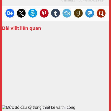
noithatqi.vn/bui-khac-cuong/
Bài viết liên quan