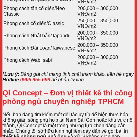
VNĐ/m2
Phong cách tân cổ điển/Neo
200,000 – 300,000
Classic
VNĐ/m2
250,000 – 350,000
Phong cách cổ điển/Classic
VNĐ/m2
200,000 – 350,000
Phong cách Nhật bản/Japandi
VNĐ/m2
200,000 – 350,000
Phong cách Đài Loan/Taiwanese
VNĐ/m2
200,000 – 300,000
Phong cách Wabi sabi
VNĐ/m2
*Lưu ý:
Bảng giá chỉ mang tính chất tham khảo, liên hệ ngay
Hotline
0906 955 699
để nhận tư vấn.
Qi Concept – Đơn vị thiết kế thi công
phòng ngủ chuyên nghiệp TPHCM
Nếu bạn đang tìm kiếm một đối tác uy tín để hiện thực hóa
không gian sống phù hợp tại Nam Sài Gòn hoặc khu vực nội
thành, Qi Concept là một trong những lựa chọn đáng cân
nhắc. Chúng tôi sở hữu kinh nghiệm dày dặn về gói bài trí
thiết kế phòng ngủ nhà ống
và xử lý không gian hẹp