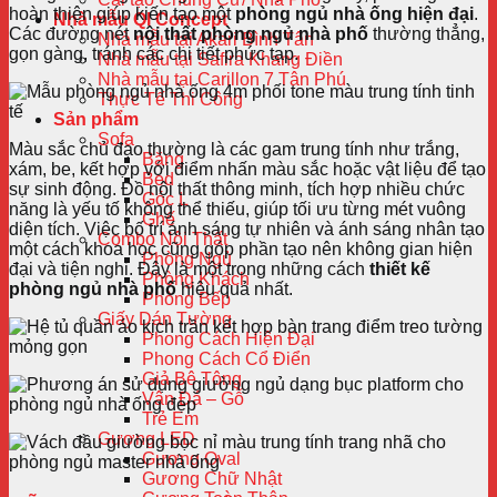
hoàn thiện giúp kiến tạo một
phòng ngủ nhà ống hiện đại
.
Nhà mẫu QI Concept
Các đường nét
nội thất phòng ngủ nhà phố
thường thẳng,
Nhà mẫu tại Akari Bình Tân
gọn gàng, tránh các chi tiết phức tạp.
Nhà mẫu tại Safira Khang Điền
Nhà mẫu tại Carillon 7 Tân Phú
Thực Tế Thi Công
Sản phẩm
Sofa
Màu sắc chủ đạo thường là các gam trung tính như trắng,
Băng
xám, be, kết hợp với điểm nhấn màu sắc hoặc vật liệu để tạo
Bed
sự sinh động. Đồ nội thất thông minh, tích hợp nhiều chức
Góc L
năng là yếu tố không thể thiếu, giúp tối ưu từng mét vuông
Ghế
diện tích. Việc bố trí ánh sáng tự nhiên và ánh sáng nhân tạo
Combo Nội Thất
một cách khoa học cũng góp phần tạo nên không gian hiện
Phòng Ngủ
đại và tiện nghi. Đây là một trong những cách
thiết kế
Phòng Khách
phòng ngủ nhà phố
hiệu quả nhất.
Phòng Bếp
Giấy Dán Tường
Phong Cách Hiện Đại
Phong Cách Cổ Điển
Giả Bê Tông
Vân Đá – Gỗ
Trẻ Em
Gương LED
Gương Oval
Gương Chữ Nhật