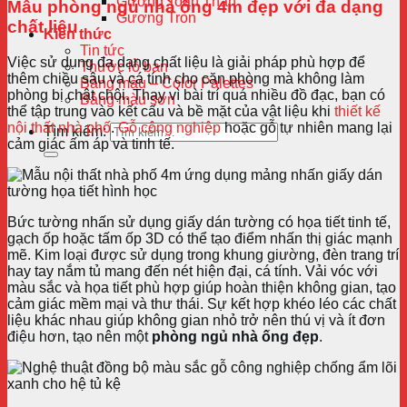
Gương Toàn Thân
Mẫu phòng ngủ nhà ống 4m đẹp với đa dạng
Gương Tròn
chất liệu
Kiến thức
Tin tức
Việc sử dụng đa dạng chất liệu là giải pháp phù hợp để
Thước lỗ ban
thêm chiều sâu và cá tính cho căn phòng mà không làm
Bảng màu – Color Palettes
phòng bị chật chội. Thay vì bài trí quá nhiều đồ đạc, bạn có
Bảng màu sơn
thể tập trung vào kết cấu và bề mặt của vật liệu khi
thiết kế
nội thất nhà phố
.
Gỗ công nghiệp
hoặc gỗ tự nhiên mang lại
Tìm kiếm:
cảm giác ấm áp và tinh tế.
Bức tường nhấn sử dụng giấy dán tường có họa tiết tinh tế,
gạch ốp hoặc tấm ốp 3D có thể tạo điểm nhấn thị giác mạnh
mẽ. Kim loại được sử dụng trong khung giường, đèn trang trí
hay tay nắm tủ mang đến nét hiện đại, cá tính. Vải vóc với
màu sắc và họa tiết phù hợp giúp hoàn thiện không gian, tạo
cảm giác mềm mại và thư thái. Sự kết hợp khéo léo các chất
liệu khác nhau giúp không gian nhỏ trở nên thú vị và ít đơn
điệu hơn, tạo nên một
phòng ngủ nhà ống đẹp
.