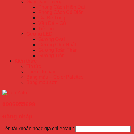
Giấy Dán Tường
Phong Cách Hiện Đại
Phong Cách Cổ Điển
Giả Bê Tông
Vân Đá – Gỗ
Trẻ Em
Gương LED
Gương Oval
Gương Chữ Nhật
Gương Toàn Thân
Gương Tròn
Kiến thức
Tin tức
Thước lỗ ban
Bảng màu – Color Palettes
Bảng màu sơn
0906955699
Đăng nhập
Tên tài khoản hoặc địa chỉ email
*