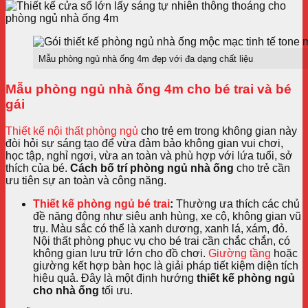
Mẫu phòng ngủ nhà ống 4m đẹp với đa dạng chất liệu
Mẫu phòng ngủ nhà ống 4m cho bé trai và bé
gái
Thiết kế nội thất phòng ngủ
cho trẻ em trong không gian này
đòi hỏi sự sáng tạo để vừa đảm bảo không gian vui chơi,
học tập, nghỉ ngơi, vừa an toàn và phù hợp với lứa tuổi, sở
thích của bé.
Cách bố trí phòng ngủ nhà ống
cho trẻ cần
ưu tiên sự an toàn và công năng.
Thiết kế phòng ngủ bé trai
:
Thường ưa thích các chủ
đề năng động như siêu anh hùng, xe cộ, không gian vũ
trụ. Màu sắc có thể là xanh dương, xanh lá, xám, đỏ.
Nội thất phòng phục vụ cho bé trai cần chắc chắn, có
không gian lưu trữ lớn cho đồ chơi.
Giường tầng
hoặc
giường kết hợp bàn học là giải pháp tiết kiệm diện tích
hiệu quả. Đây là một định hướng
thiết kế phòng ngủ
cho nhà ống
tối ưu.