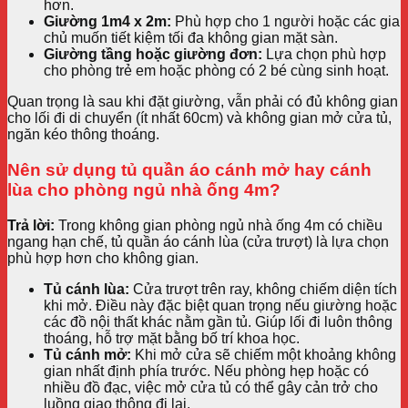
hơn.
Giường 1m4 x 2m:
Phù hợp cho 1 người hoặc các gia
chủ muốn tiết kiệm tối đa không gian mặt sàn.
Giường tầng hoặc giường đơn:
Lựa chọn phù hợp
cho phòng trẻ em hoặc phòng có 2 bé cùng sinh hoạt.
Quan trọng là sau khi đặt giường, vẫn phải có đủ không gian
cho lối đi di chuyển (ít nhất 60cm) và không gian mở cửa tủ,
ngăn kéo thông thoáng.
Nên sử dụng tủ quần áo cánh mở hay cánh
lùa cho phòng ngủ nhà ống 4m?
Trả lời:
Trong không gian phòng ngủ nhà ống 4m có chiều
ngang hạn chế, tủ quần áo cánh lùa (cửa trượt) là lựa chọn
phù hợp hơn cho không gian.
Tủ cánh lùa:
Cửa trượt trên ray, không chiếm diện tích
khi mở. Điều này đặc biệt quan trọng nếu giường hoặc
các đồ nội thất khác nằm gần tủ. Giúp lối đi luôn thông
thoáng, hỗ trợ mặt bằng bố trí khoa học.
Tủ cánh mở:
Khi mở cửa sẽ chiếm một khoảng không
gian nhất định phía trước. Nếu phòng hẹp hoặc có
nhiều đồ đạc, việc mở cửa tủ có thể gây cản trở cho
luồng giao thông đi lại.