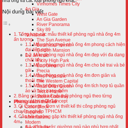
nhà ống và các loại phòng ngủ khác.
Vinhomes Times City
An Gia
Nội dung bài viết
West Gate
An Gia Garden
River Panorama
Sky 89
Tổng hợp các mẫu thiết kế phòng ngủ nhà ống 4m
Novaland
ấn tượng
The Sun Avenue
Mẫu phòng ngủ nhà ống 4m phong cách hiện
Botanica Premier
đại tiện nghi
Golden Mansion
Mẫu phòng ngủ nhà ống 4m đẹp với đa dạng
Dự án khác
chất liệu
Picity High Park
Mẫu phòng ngủ nhà ống 4m cho bé trai và bé
Eco Green
gái
Precia
Mẫu phòng ngủ nhà ống 4m đơn giản và
The Pegasuite
thoải mái
The Western Capital
Mẫu phòng ngủ nhà ống 4m tích hợp tủ quần
Thảo Điền Green
áo và bàn trang điểm
Tecco Home
Bảng giá thiết kế nội thất phòng ngủ theo từng
Stown Gateway
phong cách tại Qi Concept
Phong cách thiết kế
Qi Concept – Đơn vị thiết kế thi công phòng ngủ
Color Block
chuyên nghiệp TPHCM
Japandi
Câu hỏi thường gặp khi thiết kế phòng ngủ nhà ống
Minimalism
4m
Modern
Kích thước giường ngủ nào phù hợp nhất
Neo-Classic