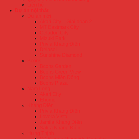
Liên hệ
Dự án nội thất
Dự án mới
Akari City – Giai đoạn 2
MT Eastmark City
Celadon City
Mizuki Park
Privia Khang Điền
Delasol
Sunshine Diamond
Bcons
Bcons Garden
Bcons Green View
Bcons Miền Đông
Bcons Plaza
Nam Long
Akari City
Ehome
Khang Điền
Privia Khang Điền
Lovera Vista
Jamila Khang Điền
Safira Khang Điền
Hưng Thịnh
Q7 Saigon Riverside Complex