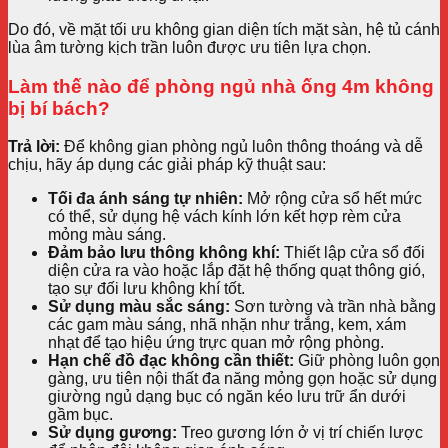
Do đó, về mặt tối ưu không gian diện tích mặt sàn, hệ tủ cánh
lùa âm tường kịch trần luôn được ưu tiên lựa chọn.
Làm thế nào để phòng ngủ nhà ống 4m không
bị bí bách?
Trả lời:
Để không gian phòng ngủ luôn thông thoáng và dễ
chịu, hãy áp dụng các giải pháp kỹ thuật sau:
Tối đa ánh sáng tự nhiên:
Mở rộng cửa sổ hết mức
có thể, sử dụng hệ vách kính lớn kết hợp rèm cửa
mỏng màu sáng.
Đảm bảo lưu thông không khí:
Thiết lập cửa sổ đối
diện cửa ra vào hoặc lắp đặt hệ thống quạt thông gió,
tạo sự đối lưu không khí tốt.
Sử dụng màu sắc sáng:
Sơn tường và trần nhà bằng
các gam màu sáng, nhã nhặn như trắng, kem, xám
nhạt để tạo hiệu ứng trực quan mở rộng phòng.
Hạn chế đồ đạc không cần thiết:
Giữ phòng luôn gọn
gàng, ưu tiên nội thất đa năng mỏng gọn hoặc sử dụng
giường ngủ dạng bục có ngăn kéo lưu trữ ẩn dưới
gầm bục.
Sử dụng gương:
Treo gương lớn ở vị trí chiến lược