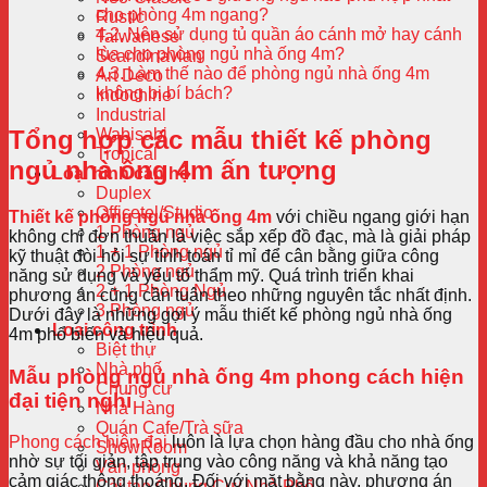
cho phòng 4m ngang?
Rustic
Nên sử dụng tủ quần áo cánh mở hay cánh
Taiwanese
lùa cho phòng ngủ nhà ống 4m?
Scandinavian
Làm thế nào để phòng ngủ nhà ống 4m
Art Deco
không bị bí bách?
Indochine
Industrial
Wabisabi
Tổng hợp các mẫu thiết kế phòng
Tropical
ngủ nhà ống 4m ấn tượng
Loại hình căn hộ
Duplex
Officetel/Studio
Thiết kế phòng ngủ nhà ống 4m
với chiều ngang giới hạn
1 Phòng ngủ
không chỉ đơn thuần là việc sắp xếp đồ đạc, mà là giải pháp
1 + 1 Phòng ngủ
kỹ thuật đòi hỏi sự tính toán tỉ mỉ để cân bằng giữa công
2 Phòng ngủ
năng sử dụng và yếu tố thẩm mỹ. Quá trình triển khai
2 + 1 Phòng Ngủ
phương án cũng cần tuân theo những nguyên tắc nhất định.
3 Phòng ngủ
Dưới đây là những gợi ý mẫu thiết kế phòng ngủ nhà ống
Loại công trình
4m phổ biến và hiệu quả.
Biệt thự
Nhà phố
Mẫu phòng ngủ nhà ống 4m phong cách hiện
Chung cư
đại tiện nghi
Nhà Hàng
Quán Cafe/Trà sữa
Phong cách hiện đại
luôn là lựa chọn hàng đầu cho nhà ống
ShowRoom
nhờ sự tối giản, tập trung vào công năng và khả năng tạo
Văn phòng
cảm giác thông thoáng. Đối với mặt bằng này, phương án
Cải tạo Chung Cư/ Nhà Phố