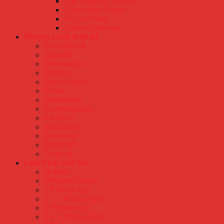
The Western Capital
Thảo Điền Green
Tecco Home
Stown Gateway
Phong cách thiết kế
Color Block
Japandi
Minimalism
Modern
Neo-Classic
Rustic
Taiwanese
Scandinavian
Art Deco
Indochine
Industrial
Wabisabi
Tropical
Loại hình căn hộ
Duplex
Officetel/Studio
1 Phòng ngủ
1 + 1 Phòng ngủ
2 Phòng ngủ
2 + 1 Phòng Ngủ