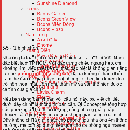
Sunshine Diamond
Bcons
Bcons Garden
Bcons Green View
Bcons Miền Đông
Bcons Plaza
Nam Long
Akari City
Ehome
5/5 - (1 bình chọn)
Khang Điền
Privia Khang Điền
Nhà ống là loại hình nhà ở phổ biến tại các đô thị Việt Nam,
Lovera Vista
đặc biệt là ở TP.HCM. Với đặc trưng chiều ngang hẹp, chỉ
Jamila Khang Điền
khoảng 4m, việc thiết kế nội thất, đặc biệt là không gian riêng
Safira Khang Điền
tư như
phòng ngủ nhà ống 4m
, đặt ra không ít thách thức.
Hưng Thịnh
Làm thế nào để giải quyết một phòng có diện tích khiêm tốn
Q7 Saigon Riverside Complex
trở nên thoải mái, tiện nghi, thẩm mỹ và vẫn thể hiện được
Richmond
cá tính của gia chủ?
Lavita Charm
Florita
Nếu bạn đang băn khoăn với câu hỏi này, bài viết chi tiết
Q7 Boulevard
dưới đây chính là thông tin bạn cần. Qi Concept sẽ tổng hợp
Saigon Mia
các phương án bài trí ấn tượng, cùng những giải pháp
Vin Group
chuyên sâu giúp bạn tối ưu hóa không gian sống của mình.
Vinhomes Central Park
Đây không chỉ là giải pháp cho phòng ngủ nhà ống 4m thông
Vinhomes Golden Park
thường, mà còn áp dụng hiệu quả cho cả phòng ngủ master
Vinhomes Grand Park