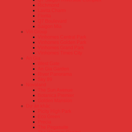
Richmond
Lavita Charm
Florita
Q7 Boulevard
Saigon Mia
Vin Group
Vinhomes Central Park
Vinhomes Golden Park
Vinhomes Grand Park
Vinhomes Times City
An Gia
West Gate
An Gia Garden
River Panorama
Sky 89
Novaland
The Sun Avenue
Botanica Premier
Golden Mansion
Dự án khác
Picity High Park
Eco Green
Precia
The Pegasuite