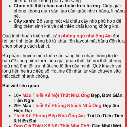
để nhân đôi không gian ánh sáng.
Chọn nội thất chân cao hoặc treo tường:
Giúp giải
phóng không gian sàn, tạo cảm giác nhẹ nhàng, ít nặng
nề.
Cây xanh:
Bổ sung một vài chậu cây nhỏ phù hợp để
tăng thêm sinh khí và cải thiện chất lượng không khí.
Quá trình hoàn thiện một căn
phòng ngủ nhà ống 4m
đòi
hỏi sự tính toán đồng bộ từ khâu lên layout mặt bằng đến lựa
chọn phong cách bài trí.
Bộ phận chuyên môn luôn sẵn sàng tiếp nhận thông tin từ
bạn để cùng hiện thực hóa giải pháp thiết kế nội thất phòng
ngủ nhà ống tối ưu nhất cho tổ ấm của mình. Quý khách vui
lòng liên hệ trực tiếp số Hotline để nhận tư vấn chuyên sâu
một cách nhanh chóng.
Bài viết liên quan:
10+
Mẫu Thiết Kế Nội Thất Nhà Ống
Đẹp, Đơn Giản,
Tiện Nghi
29+ Mẫu
Thiết Kế Phòng Khách Nhà Ống
Đẹp 4m
Hiện Đại
Thiết Kế Phòng Bếp Nhà Ống 4m
: Tối Ưu Diện Tích
& Hiện Đại
Đơn Giá Thiết Kế Nội Thất Nhà Phố
: Cập Nhật Mới