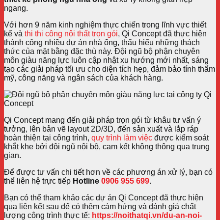
ngang.
Với hơn 9 năm kinh nghiệm thực chiến trong lĩnh vực thiết
kế và
thi thi công nội thất trọn gói
, Qi Concept đã thực hiện
thành công nhiều dự án nhà ống, thấu hiểu những thách
thức của mặt bằng đặc thù này. Đội ngũ bộ phận chuyên
môn giàu năng lực luôn cập nhật xu hướng mới nhất, sáng
tạo các giải pháp tối ưu cho diện tích hẹp, đảm bảo tính thẩm
mỹ, công năng và ngân sách của khách hàng.
Qi Concept mang đến giải pháp trọn gói từ khâu tư vấn ý
tưởng, lên bản vẽ layout 2D/3D, đến sản xuất và lắp ráp
hoàn thiện tại công trình,
quy trình làm việc
được kiểm soát
khắt khe bởi đội ngũ nội bộ, cam kết không thông qua trung
gian.
Để được tư vấn chi tiết hơn về các phương án xử lý, bạn có
thể liên hệ trực tiếp
Hotline
0906 955 699
.
Bạn có thể tham khảo các dự án Qi Concept đã thực hiện
qua liên kết sau để có thêm cảm hứng và đánh giá chất
lượng công trình thực tế:
https://noithatqi.vn/du-an-noi-