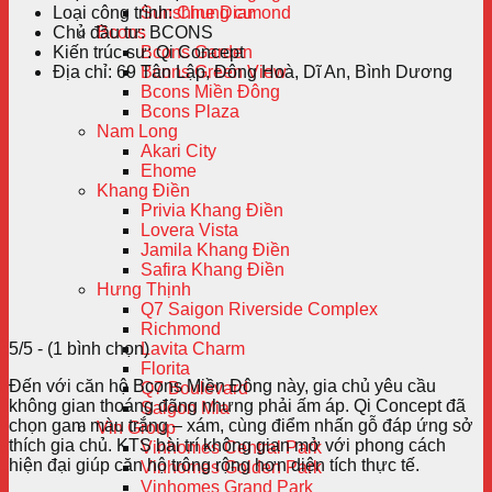
Loại công trình:
Chung cư
Sunshine Diamond
Chủ đầu tư:
BCONS
Bcons
Kiến trúc sư:
Qi Concept
Bcons Garden
Địa chỉ:
69 Tân Lập, Đông Hoà, Dĩ An, Bình Dương
Bcons Green View
Bcons Miền Đông
Bcons Plaza
Nam Long
Akari City
Ehome
Khang Điền
Privia Khang Điền
Lovera Vista
Jamila Khang Điền
Safira Khang Điền
Hưng Thịnh
Q7 Saigon Riverside Complex
Richmond
5/5 - (1 bình chọn)
Lavita Charm
Florita
Đến với căn hộ Bcons Miền Đông này, gia chủ yêu cầu
Q7 Boulevard
không gian thoáng đãng nhưng phải ấm áp. Qi Concept đã
Saigon Mia
chọn gam màu trắng – xám, cùng điểm nhấn gỗ đáp ứng sở
Vin Group
thích gia chủ. KTS bài trí không gian mở với phong cách
Vinhomes Central Park
hiện đại giúp căn hộ trông rộng hơn diện tích thực tế.
Vinhomes Golden Park
Vinhomes Grand Park