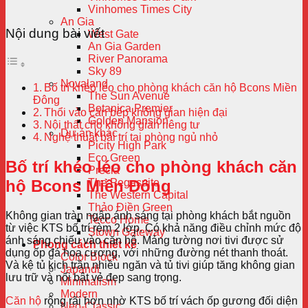
Vinhomes Times City
An Gia
Nội dung bài viết
West Gate
An Gia Garden
River Panorama
Sky 89
Novaland
Bố trí khéo léo cho phòng khách căn hộ Bcons Miền
The Sun Avenue
Đông
Botanica Premier
Thổi vào căn bếp không gian hiện đại
Golden Mansion
Nội thất cho không gian riêng tư
Dự án khác
Nghệ thuật bài trí tại phòng ngủ nhỏ
Picity High Park
Eco Green
Bố trí khéo léo cho phòng khách căn
Precia
hộ Bcons Miền Đông
The Pegasuite
The Western Capital
Thảo Điền Green
Không gian tràn ngập ánh sáng tại phòng khách bắt nguồn
Tecco Home
từ việc KTS bố trí rèm 2 lớp. Có khả năng điều chỉnh mức độ
Stown Gateway
ánh sáng chiếu vào căn hộ. Mảng tường nơi tivi được sử
Phong cách thiết kế
dụng ốp đá hoa cương, với những đường nét thanh thoát.
Color Block
Và kệ tủ kịch trần nhiều ngăn và tủ tivi giúp tăng không gian
Japandi
lưu trữ và nổi bật vẻ đẹp sang trọng.
Minimalism
Modern
Căn hộ
rộng rãi hơn nhờ KTS bố trí vách ốp gương đối diện
Neo-Classic