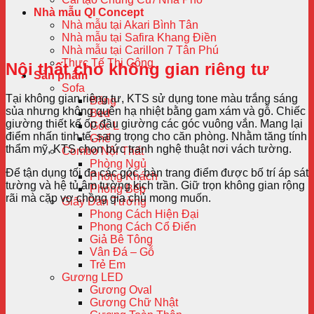
Nhà mẫu QI Concept
Nhà mẫu tại Akari Bình Tân
Nhà mẫu tại Safira Khang Điền
Nhà mẫu tại Carillon 7 Tân Phú
Thực Tế Thi Công
Nội thất cho không gian riêng tư
Sản phẩm
Sofa
Tại không gian riêng tư, KTS sử dụng tone màu trắng sáng
Băng
sủa nhưng không quên hạ nhiệt bằng gam xám và gỗ. Chiếc
Bed
giường thiết kế ốp đầu giường các góc vuông vắn. Mang lại
Góc L
điểm nhấn tinh tế, sang trọng cho căn phòng. Nhằm tăng tính
Ghế
thẩm mỹ, KTS chọn bức tranh nghệ thuật nơi vách tường.
Combo Nội Thất
Phòng Ngủ
Để tận dụng tối đa các góc, bàn trang điểm được bố trí áp sát
Phòng Khách
tường và hệ tủ âm tường kịch trần. Giữ trọn không gian rộng
Phòng Bếp
rãi mà cặp vợ chồng gia chủ mong muốn.
Giấy Dán Tường
Phong Cách Hiện Đại
Phong Cách Cổ Điển
Giả Bê Tông
Vân Đá – Gỗ
Trẻ Em
Gương LED
Gương Oval
Gương Chữ Nhật