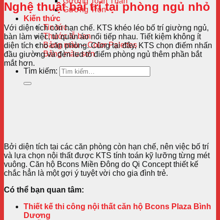
Gương Toàn Thân
Nghệ thuật bài trí tại phòng ngủ nhỏ
Gương Tròn
Kiến thức
Tin tức
Với diện tích còn hạn chế. KTS khéo léo bố trí giường ngủ,
Thước lỗ ban
bàn làm việc, tủ quần áo nối tiếp nhau. Tiết kiệm không ít
Bảng màu – Color Palettes
diện tích cho căn phòng. Cũng tại đây, KTS chọn điếm nhấn
Bảng màu sơn
đầu giường và đèn led tô điểm phòng ngủ thêm phần bắt
mắt hơn.
Tìm kiếm:
Bởi diện tích tại các căn phòng còn hạn chế, nên việc bố trí
và lựa chọn nội thất được KTS tính toán kỹ lưỡng từng mét
vuông. Căn hộ Bcons Miền Đông do Qi Concept thiết kế
chắc hẳn là một gợi ý tuyệt vời cho gia đình trẻ.
Có thể bạn quan tâm:
Thiết kế thi công nội thất căn hộ Bcons Plaza Bình
Dương