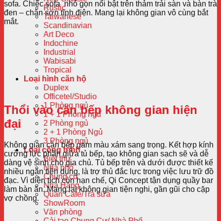
sofa. Chiếc sofa nhỏ gọn nổi bật trên thảm trải sàn và bàn trà
Rustic
đen – chân sơn tĩnh điện. Mang lại không gian vô cùng bắt
Taiwanese
mắt.
Scandinavian
Art Deco
Indochine
Industrial
Wabisabi
Tropical
Loại hình căn hộ
Duplex
Officetel/Studio
1 Phòng ngủ
Thổi vào căn bếp không gian hiện
1 + 1 Phòng ngủ
đại
2 Phòng ngủ
2 + 1 Phòng Ngủ
3 Phòng ngủ
Không gian căn bếp gam màu xám sang trọng. Kết hợp kính
Loại công trình
cường lực phần giữa tủ bếp, tạo không gian sạch sẽ và dễ
Biệt thự
dàng vệ sinh cho gia chủ. Tủ bếp trên và dưới được thiết kế
Nhà phố
nhiều ngăn tiện dụng, là trợ thủ đắc lực trong việc lưu trữ đồ
Chung cư
đạc. Vì diện tích còn hạn chế, Qi Concept tận dụng quầy bar
Nhà Hàng
làm bàn ăn. Mang lại không gian tiện nghi, gần gũi cho cặp
Quán Cafe/Trà sữa
vợ chồng.
ShowRoom
Văn phòng
Cải tạo Chung Cư/ Nhà Phố