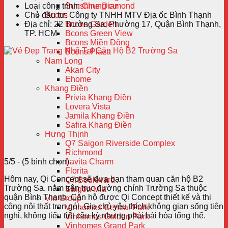
Loại công trình:
Chung cư
Sunshine Diamond
Chủ đầu tư:
Công ty TNHH MTV Địa ốc Bình Thạnh
Bcons
Địa chỉ:
22 Trường Sa, Phường 17, Quận Bình Thạnh,
Bcons Garden
TP. HCM
Bcons Green View
Bcons Miền Đông
Bcons Plaza
Nam Long
Akari City
Ehome
Khang Điền
Privia Khang Điền
Lovera Vista
Jamila Khang Điền
Safira Khang Điền
Hưng Thịnh
Q7 Saigon Riverside Complex
Richmond
5/5 - (5 bình chọn)
Lavita Charm
Florita
Hôm nay, Qi Concept sẽ đưa bạn tham quan căn hộ B2
Q7 Boulevard
Trường Sa. nằm trên trục đường chính Trường Sa thuộc
Saigon Mia
quận Bình Thạnh. Căn hộ được Qi Concept thiết kế và thi
Vin Group
công nội thất trọn gói. Gia chủ yêu thích không gian sống tiện
Vinhomes Central Park
nghi, không tiểu tiết cầu kỳ nhưng phải hài hòa tổng thể.
Vinhomes Golden Park
Vinhomes Grand Park