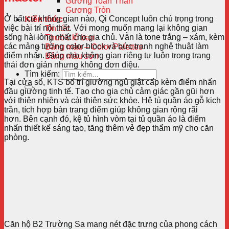
Gương Toàn Thân
Gương Tròn
Ở bất cứ không gian nào, Qi Concept luôn chú trọng trong
Kiến thức
việc bài trí nội thất. Với mong muốn mang lại không gian
Tin tức
sống hài lòng nhất cho gia chủ. Vẫn là tone trắng – xám, kèm
Thước lỗ ban
các mảng tường color block và bức tranh nghệ thuật làm
Bảng màu – Color Palettes
điểm nhấn. Giúp cho không gian riêng tư luôn trong trạng
Bảng màu sơn
thái đơn giản nhưng không đơn điệu.
Tìm kiếm:
Tại cửa sổ, KTS bố trí giường ngủ giật cấp kèm điểm nhấn
đầu giường tinh tế. Tạo cho gia chủ cảm giác gần gũi hơn
với thiên nhiên và cải thiện sức khỏe. Hệ tủ quần áo gỗ kịch
trần, tích hợp bàn trang điểm giúp không gian rộng rãi
hơn.
Bên cạnh đó, kệ tủ hình vòm tại tủ quần áo là điểm
nhấn thiết kế sáng tạo, tăng thêm vẻ đẹp thẩm mỹ cho căn
phòng.
Căn hộ B2 Trường Sa mang nét đặc trưng của phong cách