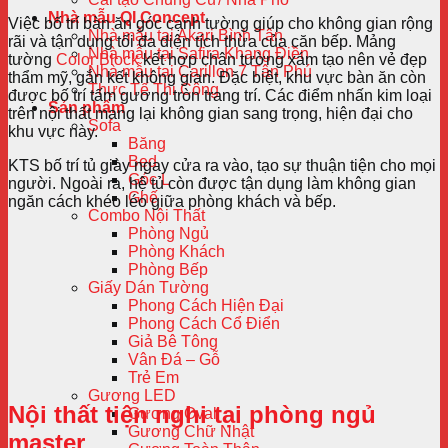
Nhà mẫu QI Concept
Việc bố trí bàn ăn góc cạnh tường giúp cho không gian rộng
Nhà mẫu tại Akari Bình Tân
rãi và tận dụng tối đa diện tích thừa của căn bếp. Mảng
Nhà mẫu tại Safira Khang Điền
tường
Color Block
kết hợp chân tường xám tạo nên vẻ đẹp
Nhà mẫu tại Carillon 7 Tân Phú
thẩm mỹ, gắn kết không gian.
Đặc biệt, khu vực bàn ăn còn
Thực Tế Thi Công
được bố trí tấm gương tròn trang trí. Các điểm nhấn kim loại
Sản phẩm
trên nội thất mang lại không gian sang trọng, hiện đại cho
Sofa
khu vực này.
Băng
Bed
KTS bố trí tủ giày ngay cửa ra vào, tạo sự thuận tiện cho mọi
Góc L
người. Ngoài ra, hệ tủ còn được tận dụng làm không gian
Ghế
ngăn cách khéo léo giữa phòng khách và bếp.
Combo Nội Thất
Phòng Ngủ
Phòng Khách
Phòng Bếp
Giấy Dán Tường
Phong Cách Hiện Đại
Phong Cách Cổ Điển
Giả Bê Tông
Vân Đá – Gỗ
Trẻ Em
Gương LED
Nội thất tiện nghi tại phòng ngủ
Gương Oval
Gương Chữ Nhật
master