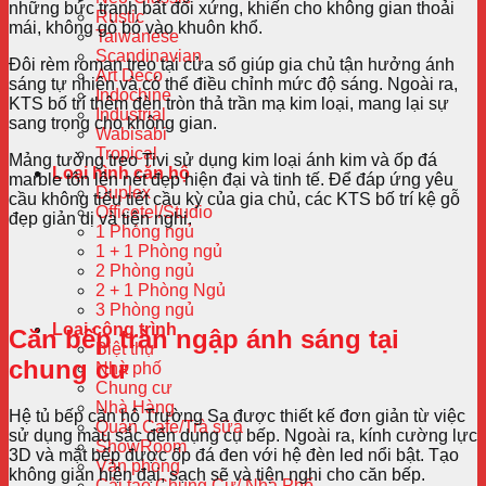
những bức tranh bất đối xứng, khiến cho không gian thoải
Rustic
mái, không gò bó vào khuôn khổ.
Taiwanese
Scandinavian
Đôi rèm roman treo tại cửa sổ giúp gia chủ tận hưởng ánh
Art Deco
sáng tự nhiên và có thể điều chỉnh mức độ sáng. Ngoài ra,
Indochine
KTS bố trí thêm đèn tròn thả trần mạ kim loại, mang lại sự
Industrial
sang trọng cho không gian.
Wabisabi
Tropical
Mảng tường treo Tivi sử dụng kim loại ánh kim và ốp đá
Loại hình căn hộ
marble tôn lên nét đẹp hiện đại và tinh tế. Để đáp ứng yêu
Duplex
cầu không tiểu tiết cầu kỳ của gia chủ, các KTS bố trí kệ gỗ
Officetel/Studio
đẹp giản dị và tiện nghi.
1 Phòng ngủ
1 + 1 Phòng ngủ
2 Phòng ngủ
2 + 1 Phòng Ngủ
3 Phòng ngủ
Loại công trình
Căn bếp tràn ngập ánh sáng tại
Biệt thự
chung cư
Nhà phố
Chung cư
Nhà Hàng
Hệ tủ bếp căn hộ Trường Sa được thiết kế đơn giản từ việc
Quán Cafe/Trà sữa
sử dụng màu sắc đến dụng cụ bếp. Ngoài ra, kính cường lực
ShowRoom
3D và mặt bếp được ốp đá đen với hệ đèn led nổi bật. Tạo
Văn phòng
không gian hiện đại, sạch sẽ và tiện nghi cho căn bếp.
Cải tạo Chung Cư/ Nhà Phố