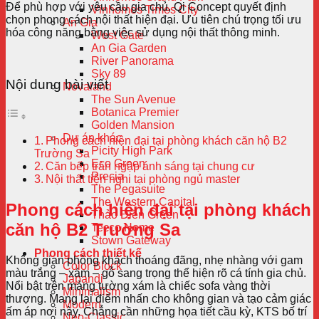
Để phù hợp với yêu cầu gia chủ, Qi Concept quyết định
Vinhomes Times City
chọn phong cách nội thất hiện đại. Ưu tiên chú trọng tối ưu
An Gia
hóa công năng bằng việc sử dụng nội thất thông minh.
West Gate
An Gia Garden
River Panorama
Sky 89
Nội dung bài viết
Novaland
The Sun Avenue
Botanica Premier
Golden Mansion
Dự án khác
Phong cách hiện đại tại phòng khách căn hộ B2
Picity High Park
Trường Sa
Eco Green
Căn bếp tràn ngập ánh sáng tại chung cư
Precia
Nội thất tiện nghi tại phòng ngủ master
The Pegasuite
The Western Capital
Phong cách hiện đại tại phòng khách
Thảo Điền Green
căn hộ B2 Trường Sa
Tecco Home
Stown Gateway
Phong cách thiết kế
Không gian phòng khách thoáng đãng, nhẹ nhàng với gam
Color Block
màu trắng – xám – gỗ sang trọng thể hiện rõ cá tính gia chủ.
Japandi
Nổi bật trên mảng tường xám là chiếc sofa vàng thời
Minimalism
thượng. Mang lại điểm nhấn cho không gian và tạo cảm giác
Modern
ấm áp nơi này. Chẳng cần những họa tiết cầu kỳ, KTS bố trí
Neo-Classic